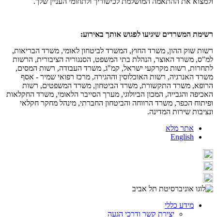
ולמצוא את ההתאמה המושלמת לכישוריך ולתחומי העניין שלך.
רשימת המשרדים שיגיעו לפגוש אותך באירוע:
רשות שוק ההון, משרד החוץ, המשרד לביטחון לאומי, משרד הבריאות,
למ"ס, משרד האוצר, הנהלת בתי המשפט, הסנגוריה הציבורית, הרשות
לתחרות, רשות מקרקעי ישראל, קמ"ג, משרד העבודה, רשות המסים,
משרד האנרגיה, רשות האוכלוסין וההגירה, מרכז רפואי שמיר - אסף
הרופא, משרד התקשורת, משרד הביטחון, משרד המשפטים, רשות
האכיפה והגבייה, המכון הביולוגי, מערך הסייבר הלאומי, משרד החקלאות
ופיתוח הכפר, משרד הרווחה והביטחון החברתי, מינהל מחקר חקלאי
ונציבות שירות המדינה.
אתר מלא
English
מידע כללי
יצירת קשר ודרכי הגעה