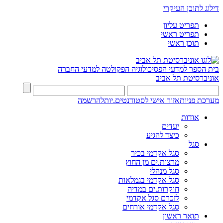
דילוג לתוכן העיקרי
תפריט עליון
תפריט ראשי
תוכן ראשי
בית הספר למדעי הפסיכולוגיה
הפקולטה למדעי החברה
אוניברסיטת תל אביב
מערכת פניות
אזור אישי לסטודנטים.יות
להרשמה
אודות
יעדים
כיצד להגיע
סגל
סגל אקדמי בכיר
מרצות.ים מן החוץ
סגל מנהלי
סגל אקדמי בגמלאות
חוקרות.ים במדיה
לזכרם סגל אקדמי
סגל אקדמי אורחים
תואר ראשון