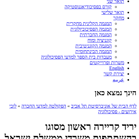
תואר שני
קורס בפסיכודיאגנוסטיקה
תואר שלישי
מחקר
המגמה הקלינית מחקרית
המגמה הפסיכוביולוגית
המגמה החברתית
קוגניציה ומוח
המגמה הקוגניטיבית
המגמה הבינתחומית
מעבדות בית הספר למדעי הפסיכולוגיה
משרות ופרוייקטים
English
יצירת קשר
عربيه
הינך נמצא כאן
לדף הבית של אוניברסיטת תל אביב
»
הפקולטה למדעי החברה
»
לובי
אירועים - פסיכולוגיה
יריד קריירה ראשון מסוגו
בהשתתפות משרדי ממשלת ישראל