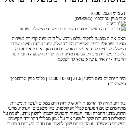
21 ביוני 2023, 10:00
לובי בניין טרובוביץ' (משפטים)
האם את.ה מוכנ.ה לחקור עולם מרגש של הזדמנויות קריירה בשירות
מדינת ישראל? ביריד הקריירה הקרוב שלנו, יגיעו נציגות ונציגי משרדי
ממשלה שרוצים לגייס א.נשים מוכשרים.ות כמוך. אז בין אם את.ה
נלהב.ת משירות ציבורי, קביעת מדיניות או יצירת השפעה חיובית על
החברה - זה אירוע שלא כדאי לך לפספס.
היריד יתקיים ביום רביעי | 21.6 | 14:00-10:00 | בלובי בניין טרובוביץ'
(משפטים)
באירוע תהיה לך הזדמנות להגיש קורות חיים במקום לעשרות משרות
מתחומים שונים הנוגעים לכלל הפקולטות, בהן משפטים, הנדסה, מדעי
הרוח, מדעי החברה ועוד. הנציגות והנציגים ישמחו לחלוק מידע, לענות על
השאלות הבוערות שלך ולשפוך אור על מגוון מסלולי הקריירה הקיימים
במשרדי הממשלה. זו ההזדמנות שלך לחקור את תחום השירות הציבורי