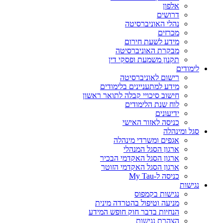
אלפון
דרושים
נהלי האוניברסיטה
מכרזים
מידע לשעת חירום
מבקרת האוניברסיטה
תקנון משמעת ופסקי דין
לימודים
רישום לאוניברסיטה
מידע למתעניינים בלימודים
חישוב סיכויי קבלה לתואר ראשון
לוח שנת הלימודים
ידיעונים
כניסה לאזור האישי
סגל ומינהלה
אגפים ומשרדי מינהלה
ארגון הסגל המנהלי
ארגון הסגל האקדמי הבכיר
ארגון הסגל האקדמי הזוטר
כניסה ל-My Tau
נגישות
נגישות בקמפוס
מניעה וטיפול בהטרדה מינית
הנחיות בדבר חוק חופש המידע
הצהרת נגישות