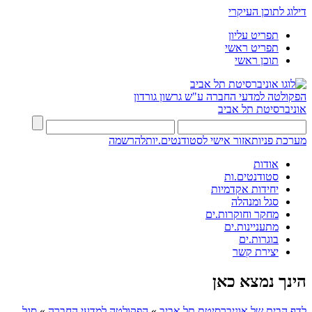
דילוג לתוכן העיקרי
תפריט עליון
תפריט ראשי
תוכן ראשי
הפקולטה למדעי החברה
ע"ש גרשון גורדון
אוניברסיטת תל אביב
מערכת פניות
אזור אישי לסטודנטים.יות
להרשמה
אודות
סטודנטים.ות
יחידות אקדמיות
סגל ומנהלה
מחקר וחוקרות.ים
מתעניינות.ים
בוגרות.ים
יצירת קשר
הינך נמצא כאן
לדף הבית של אוניברסיטת תל אביב
»
הפקולטה למדעי החברה
»
סגל