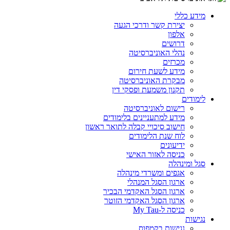
מידע כללי
יצירת קשר ודרכי הגעה
אלפון
דרושים
נהלי האוניברסיטה
מכרזים
מידע לשעת חירום
מבקרת האוניברסיטה
תקנון משמעת ופסקי דין
לימודים
רישום לאוניברסיטה
מידע למתעניינים בלימודים
חישוב סיכויי קבלה לתואר ראשון
לוח שנת הלימודים
ידיעונים
כניסה לאזור האישי
סגל ומינהלה
אגפים ומשרדי מינהלה
ארגון הסגל המנהלי
ארגון הסגל האקדמי הבכיר
ארגון הסגל האקדמי הזוטר
כניסה ל-My Tau
נגישות
נגישות בקמפוס