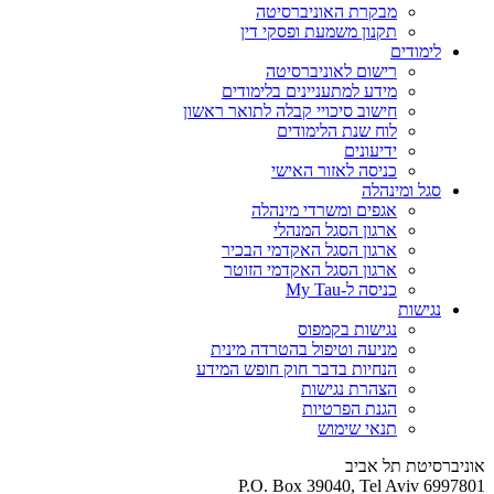
מבקרת האוניברסיטה
תקנון משמעת ופסקי דין
לימודים
רישום לאוניברסיטה
מידע למתעניינים בלימודים
חישוב סיכויי קבלה לתואר ראשון
לוח שנת הלימודים
ידיעונים
כניסה לאזור האישי
סגל ומינהלה
אגפים ומשרדי מינהלה
ארגון הסגל המנהלי
ארגון הסגל האקדמי הבכיר
ארגון הסגל האקדמי הזוטר
כניסה ל-My Tau
נגישות
נגישות בקמפוס
מניעה וטיפול בהטרדה מינית
הנחיות בדבר חוק חופש המידע
הצהרת נגישות
הגנת הפרטיות
תנאי שימוש
אוניברסיטת תל אביב
P.O. Box 39040, Tel Aviv 6997801