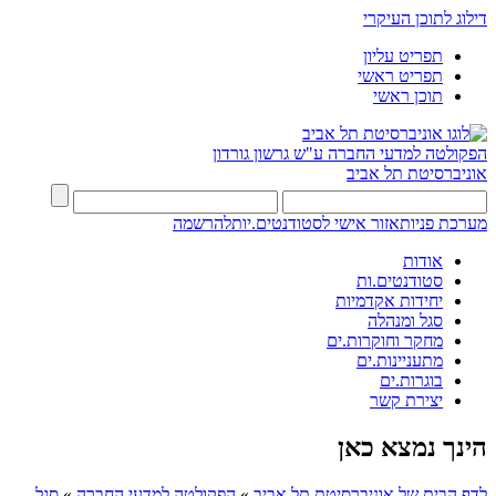
דילוג לתוכן העיקרי
תפריט עליון
תפריט ראשי
תוכן ראשי
הפקולטה למדעי החברה
ע"ש גרשון גורדון
אוניברסיטת תל אביב
מערכת פניות
אזור אישי לסטודנטים.יות
להרשמה
אודות
סטודנטים.ות
יחידות אקדמיות
סגל ומנהלה
מחקר וחוקרות.ים
מתעניינות.ים
בוגרות.ים
יצירת קשר
הינך נמצא כאן
לדף הבית של אוניברסיטת תל אביב
»
הפקולטה למדעי החברה
»
סגל