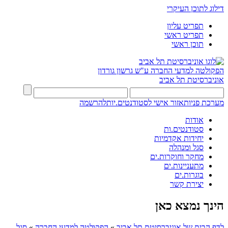
דילוג לתוכן העיקרי
תפריט עליון
תפריט ראשי
תוכן ראשי
הפקולטה למדעי החברה
ע"ש גרשון גורדון
אוניברסיטת תל אביב
מערכת פניות
אזור אישי לסטודנטים.יות
להרשמה
אודות
סטודנטים.ות
יחידות אקדמיות
סגל ומנהלה
מחקר וחוקרות.ים
מתעניינות.ים
בוגרות.ים
יצירת קשר
הינך נמצא כאן
לדף הבית של אוניברסיטת תל אביב
»
הפקולטה למדעי החברה
»
סגל