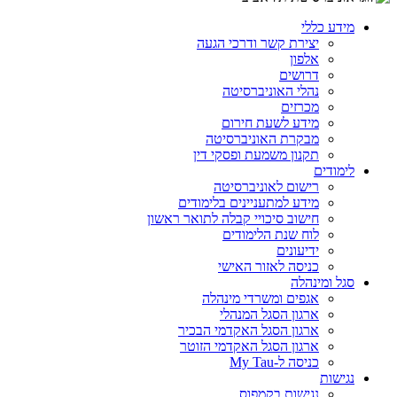
מידע כללי
יצירת קשר ודרכי הגעה
אלפון
דרושים
נהלי האוניברסיטה
מכרזים
מידע לשעת חירום
מבקרת האוניברסיטה
תקנון משמעת ופסקי דין
לימודים
רישום לאוניברסיטה
מידע למתעניינים בלימודים
חישוב סיכויי קבלה לתואר ראשון
לוח שנת הלימודים
ידיעונים
כניסה לאזור האישי
סגל ומינהלה
אגפים ומשרדי מינהלה
ארגון הסגל המנהלי
ארגון הסגל האקדמי הבכיר
ארגון הסגל האקדמי הזוטר
כניסה ל-My Tau
נגישות
נגישות בקמפוס