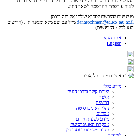
ההרשמה פתוחה עבור תלמידי שנה ב' וג' בלבד, ביומיים הקרובים
לאירוע תפתח ההרשמה לשאר החוג.
מעוניינים להירשם לסדנא שילחו אל דנה רוכמן
danarochman@tauex.tau.ac.il
מייל עם שם מלא ומספר ת.ז. (הרישום
הוא לכל 7 המפגשים)
אתר מלא
English
מידע כללי
יצירת קשר ודרכי הגעה
אלפון
דרושים
נהלי האוניברסיטה
מכרזים
מידע לשעת חירום
מבקרת האוניברסיטה
תקנון משמעת ופסקי דין
לימודים