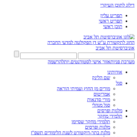
דילוג לתוכן העיקרי
תפריט עליון
תפריט ראשי
תוכן ראשי
החוג לתקשורת ע"ש דן
הפקולטה למדעי החברה
אוניברסיטת תל אביב
מערכת פניות
אזור אישי לסטודנטים.יות
להרשמה
אודותינו
שם הלינק
סגל
מורים מן החוץ ועמיתי הוראה
אמריטוס
מורי סדנאות
סגל מנהלי
מלגות ופרסים
תלמידי מחקר
תלמידי מחקר שסיימו
מלגות ופרסים
מלגת בתר-דוקטורט לשנת הלימודים תשפ"ז