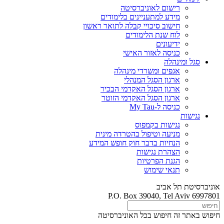
רישום לאוניברסיטה
מידע למתעניינים בלימודים
חישוב סיכויי קבלה לתואר ראשון
לוח שנת הלימודים
ידיעונים
כניסה לאזור האישי
סגל ומינהלה
אגפים ומשרדי מינהלה
ארגון הסגל המנהלי
ארגון הסגל האקדמי הבכיר
ארגון הסגל האקדמי הזוטר
כניסה ל-My Tau
נגישות
נגישות בקמפוס
מניעה וטיפול בהטרדה מינית
הנחיות בדבר חוק חופש המידע
הצהרת נגישות
הגנת הפרטיות
תנאי שימוש
אוניברסיטת תל אביב
P.O. Box 39040, Tel Aviv 6997801
חיפוש באתר זה
חיפוש בכל האוניברסיטה