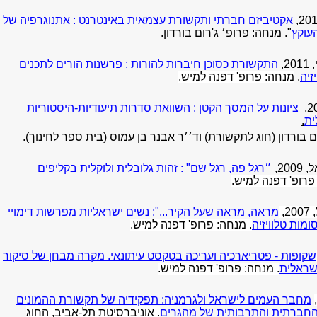
אקטיביזם חברתי ותקשורת עצמאית באינטרנט : אתנוגרפיה של
עוקץ
"
. מנחה: פרופ׳ ג'רום בורדון.
2,
התקשורת כסוכן חיברות להורות : פרשנות הורים לתכנים
זיה
.
מנחה: פרופ' דפנה למיש
.
ציונות על המסך הקטן : השוואת סדרות תיעודיות-היסטוריות
ית
.
ם בורדון (חוג לתקשורת)
וד׳׳ר אבנר בן עמוס (בית ספר לחינוך).
20,
״רגל פה, רגל שם" : זהות גלובלית ולוקלית בקליפים
פרופ' דפנה למיש
.
,
מראה, מראה שעל הקיר...": נשים ישראליות מפרשות דימויי
ומות טלוויזיה
. מנחה: פרופ' דפנה למיש
.
שקופות - פטריארכיה ועריכה בטקסט עיתונאי. מקרה מבחן של סיקור
ישראלית
. מנחה: פרופ' דפנה למיש
.
מחבר העמים לישראל ולגרמניה: תפקידיה של תקשורת ההמונים
החברתית והתרבותית של מהגרים
.
אוניברסיטת תל-אביב, החוג