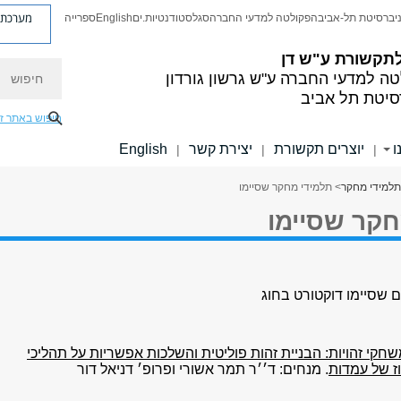
מערכת פ
יברסיטת תל-אביב
הפקולטה למדעי החברה
סגל
סטודנטיות.ים
English
ספרייה
לתקשורת ע"ש דן
חיפוש
טה למדעי החברה
ע"ש גרשון גורדון
סיטת תל אביב
חיפוש באתר ז
ו
יוצרים תקשורת
יצירת קשר
English
|
|
|
תלמידי מחקר
> תלמידי מחקר שסיימו
חקר שסיימו
 שסיימו דוקטורט בחוג
חקי זהויות: הבניית זהות פוליטית והשלכות אפשריות על תהליכי
וז של עמדות
. מנחים: ד׳׳ר תמר אשורי ופרופ׳ דניאל דור