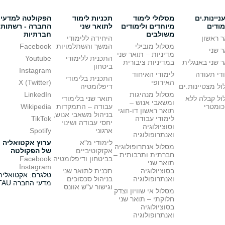
יינות.ים
מסלולי לימוד
תכניות לימוד
הפקולטה למדעי
מודים
מיוחדים ולימודים
לתואר שני
החברה - רשתות
משולבים
חברתיות
 ראשון
היחידה ללימודי
מסלול מובילי
המשך והשתלמויות
Facebook
 שני
מדיניות – תואר שני
התכנית ללימודי
Youtube
 שני באנגלית
במדיניות ציבורית
ביטחון
Instagram
די תעודה
לימודי האיחוד
התכנית בלימודי
האירופי
X (Twitter)
ל מצטיינות.ים
דיפלומטיה
מסלול מנהיגות
LinkedIn
ול קבלה ללא
תואר שני בלימודי
ומשאבי אנוש –
כומטרי
עבודה – התמקדות
Wikipedia
תואר ראשון דו-חוגי
בניהול משאבי אנוש,
לימודי עבודה
TikTok
יחסי עבודה ושינוי
וסוציולוגיה
ארגוני
Spotify
ואנתרופולוגיה
לימודי מ"א
ערוץ אקטואליה
מסלול אנתרופולוגיה
אקזקוטיביים
של הפקולטה
חברתית ותרבותית –
בביטחון ודיפלומטיה
Facebook
תואר שני
Instagram
בסוציולוגיה
תכנית לתואר שני
טלגרם: אקטואליה
ואנתרופולוגיה
בניהול סכסוכים
מדעי החברה TAU
וגישור ע"ש אוונס
מסלול אי שוויון וצדק
חלוקתי – תואר שני
בסוציולוגיה
ואנתרופולוגיה