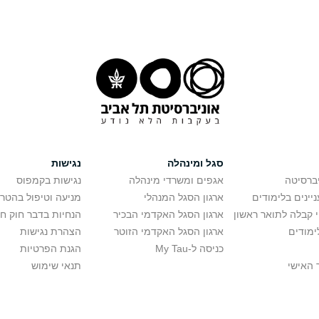
סגל ומינהלה
נגישות
יברסיטה
אגפים ומשרדי מינהלה
נגישות בקמפוס
יינים בלימודים
ארגון הסגל המנהלי
מניעה וטיפול בהטר
י קבלה לתואר ראשון
ארגון הסגל האקדמי הבכיר
הנחיות בדבר חוק ח
ימודים
ארגון הסגל האקדמי הזוטר
הצהרת נגישות
כניסה ל-My Tau
הגנת הפרטיות
 האישי
תנאי שימוש