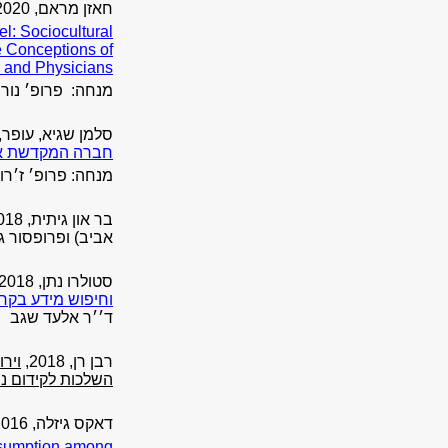
חאזן מראם, 2020
ael: Sociocultural
e Conceptions of
 and Physicians
מנחה: פרופ׳ נורי
סלמן שגיא, עופר, 2020
חברה המקדשת א
מנחה: פרופ׳ ז׳רום
בר און גיתית, 2018,
אביב)
ופרופסור ג
סטולרו נתן, 2018,
וחיפוש מידע בקרב
ד׳׳ר אלעד שגב
רבן רן, 2018,
ויר
השלכות לקידום נ
דאקס גיזלה, 2016,
onsumption among