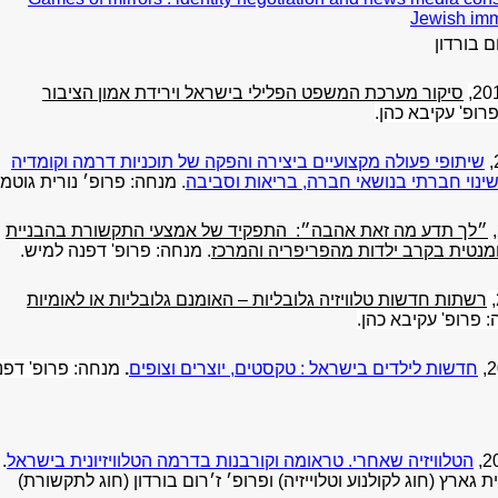
Jewish immi
ם בורדון
סיקור מערכת המשפט הפלילי בישראל וירידת אמון הציבור
פרופ' עקיבא כהן
.
שיתופי פעולה מקצועיים ביצירה והפקה של תוכניות דרמה וקומדיה
 שינוי חברתי בנושאי חברה, בריאות וסביבה
. מנחה: פרופ׳ נורית גוטמן
״לך תדע מה זאת אהבה״: התפקיד של אמצעי התקשורת בהבניית
נטית בקרב ילדות מהפריפריה והמרכז
.
מנחה: פרופ' דפנה למיש
.
רשתות חדשות טלוויזיה גלובליות – האומנם גלובליות או לאומיות
 פרופ' עקיבא כהן
.
חדשות לילדים בישראל : טקסטים, יוצרים וצופים
.
מנחה: פרופ' דפנ
הטלוויזיה שאחרי. טראומה וקורבנות בדרמה הטלוויזיונית בישראל
.
ת גארץ (חוג לקולנוע וטלוייזיה) ופרופ׳ ז׳רום בורדון (חוג לתקשורת)