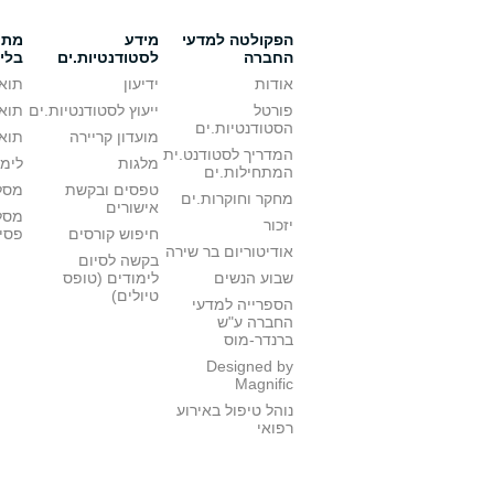
הפקולטה למדעי
מידע
מתענ
החברה
לסטודנטיות.ים
בלי
אודות
ידיעון
תואר
פורטל
ייעוץ לסטודנטיות.ים
תואר
הסטודנטיות.ים
מועדון קריירה
תואר
המדריך לסטודנט.ית
מלגות
לימו
המתחילות.ים
טפסים ובקשת
מסלו
מחקר וחוקרות.ים
אישורים
מסל
יזכור
חיפוש קורסים
פסי
אודיטוריום בר שירה
בקשה לסיום
שבוע הנשים
לימודים (טופס
טיולים)
הספרייה למדעי
החברה ע"ש
ברנדר-מוס
Designed by
Magnific
נוהל טיפול באירוע
רפואי