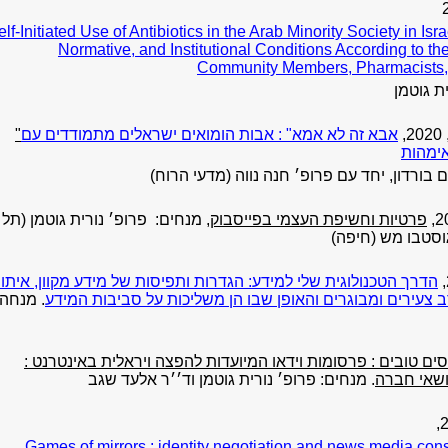
elf-Initiated Use of Antibiotics in the Arab Minority Society in Isr
Normative, and Institutional Conditions According to th
Community Members, Pharmacists,
ת גוטמן
,
אבא זה לא אמא" : אבות הומואים ישראלים מתמודדים עם
"
ימהות
 בורדון, יחד עם פרופ׳ חנה נווה (
מ
דעי הרוח
)
פרטיות וחשיפת העצמי בפייסבוק
, מנחים:
פרופ׳ נורית גוטמן (תל
וסטבו מש (חיפה)
הדרך הטכנולוגית שלי למידע: הגדרות ותפיסות של מידע מקוון, איתו
 צעירים ומבוגרים והאופן שבו הן משליכות על סביבות המידע
. מנחה:
וסים טובים : פרסומות וידאו המיועדות להפצה ויראלית באינטרנט :
ושאי חברה
. מנחים:
פרופ׳ נורית גוטמן וד׳׳ר אלעד שגב
Games of mirrors : identity negotiation and news media c