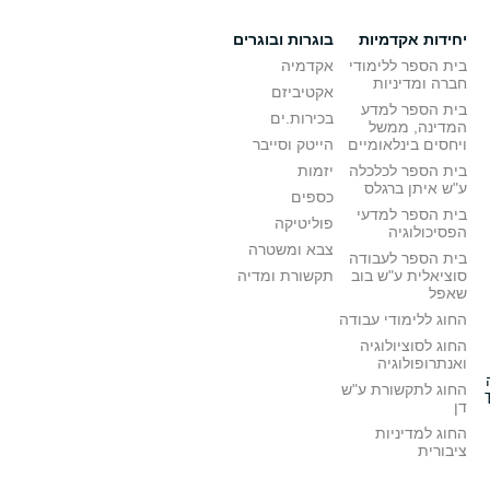
יחידות אקדמיות
בוגרות ובוגרים
בית הספר ללימודי
אקדמיה
חברה ומדיניות
אקטיביזם
בית הספר למדע
בכירות.ים
המדינה, ממשל
ויחסים בינלאומיים
הייטק וסייבר
בית הספר לכלכלה
יזמות
ע"ש איתן ברגלס
כספים
בית הספר למדעי
פוליטיקה
הפסיכולוגיה
צבא ומשטרה
בית הספר לעבודה
סוציאלית ע"ש בוב
תקשורת ומדיה
שאפל
החוג ללימודי עבודה
החוג לסוציולוגיה
ואנתרופולוגיה
החוג לתקשורת ע"ש
דן
החוג למדיניות
ציבורית