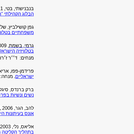
בנבנישתי, בטי, 2011,
הבלוג הקהילתי "ה
גפן קושילביץ, שלי, 011
משפחתיים בטלווי
גרמי, בשמת,
2009,
בטלוויזיה הישראל
מנחים:
ד׳׳ר ז׳רו
פרידמן-פפו, אריאל, 09
ישראליים
.
מנחה: 
ברק ברנדס, סיגל, 2007
נשים ונשיות בפרס
להב, הגר, 2006
,
אונס בעיתונות ה
אליאס, נלי, 2003,
בתהליך הקליטה 