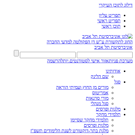
דילוג לתוכן העיקרי
תפריט עליון
תפריט ראשי
תוכן ראשי
החוג לתקשורת ע"ש דן
הפקולטה למדעי החברה
אוניברסיטת תל אביב
מערכת פניות
אזור אישי לסטודנטים.יות
להרשמה
אודותינו
שם הלינק
סגל
מורים מן החוץ ועמיתי הוראה
אמריטוס
מורי סדנאות
סגל מנהלי
מלגות ופרסים
תלמידי מחקר
תלמידי מחקר שסיימו
מלגות ופרסים
מלגת בתר-דוקטורט לשנת הלימודים תשפ"ז