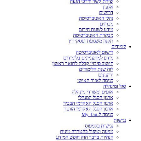
יצירת קשר ודרכי הגעה
אלפון
דרושים
נהלי האוניברסיטה
מכרזים
מידע לשעת חירום
מבקרת האוניברסיטה
תקנון משמעת ופסקי דין
לימודים
רישום לאוניברסיטה
מידע למתעניינים בלימודים
חישוב סיכויי קבלה לתואר ראשון
לוח שנת הלימודים
ידיעונים
כניסה לאזור האישי
סגל ומינהלה
אגפים ומשרדי מינהלה
ארגון הסגל המנהלי
ארגון הסגל האקדמי הבכיר
ארגון הסגל האקדמי הזוטר
כניסה ל-My Tau
נגישות
נגישות בקמפוס
מניעה וטיפול בהטרדה מינית
הנחיות בדבר חוק חופש המידע