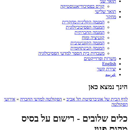
תואר שני
קורס בפסיכודיאגנוסטיקה
תואר שלישי
מחקר
המגמה הקלינית מחקרית
המגמה הפסיכוביולוגית
המגמה החברתית
קוגניציה ומוח
המגמה הקוגניטיבית
המגמה הבינתחומית
מעבדות בית הספר למדעי הפסיכולוגיה
משרות ופרוייקטים
English
יצירת קשר
عربيه
הינך נמצא כאן
לדף הבית של אוניברסיטת תל אביב
»
הפקולטה למדעי החברה
»
אירועי
הפקולטה
כלים שלובים - רישום על בסיס
מקום פנוי