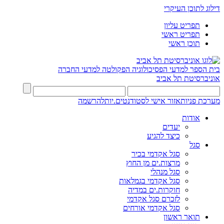
דילוג לתוכן העיקרי
תפריט עליון
תפריט ראשי
תוכן ראשי
בית הספר למדעי הפסיכולוגיה
הפקולטה למדעי החברה
אוניברסיטת תל אביב
מערכת פניות
אזור אישי לסטודנטים.יות
להרשמה
אודות
יעדים
כיצד להגיע
סגל
סגל אקדמי בכיר
מרצות.ים מן החוץ
סגל מנהלי
סגל אקדמי בגמלאות
חוקרות.ים במדיה
לזכרם סגל אקדמי
סגל אקדמי אורחים
תואר ראשון