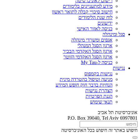
רישום לאוניברסיטה
מידע למתעניינים בלימודים
חישוב סיכויי קבלה לתואר ראשון
לוח שנת הלימודים
ידיעונים
כניסה לאזור האישי
סגל ומינהלה
אגפים ומשרדי מינהלה
ארגון הסגל המנהלי
ארגון הסגל האקדמי הבכיר
ארגון הסגל האקדמי הזוטר
כניסה ל-My Tau
נגישות
נגישות בקמפוס
מניעה וטיפול בהטרדה מינית
הנחיות בדבר חוק חופש המידע
הצהרת נגישות
הגנת הפרטיות
תנאי שימוש
אוניברסיטת תל אביב
P.O. Box 39040, Tel Aviv 6997801
חיפוש באתר זה
חיפוש בכל האוניברסיטה