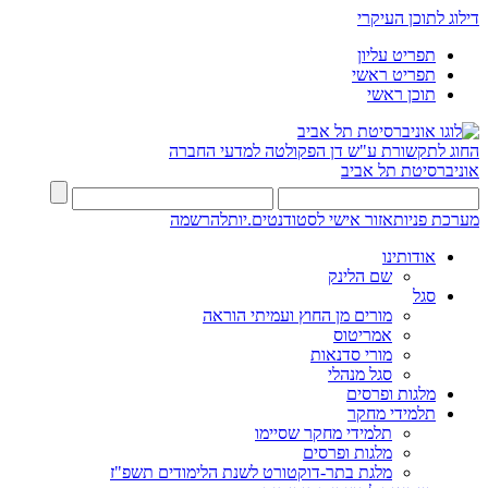
דילוג לתוכן העיקרי
תפריט עליון
תפריט ראשי
תוכן ראשי
החוג לתקשורת ע"ש דן
הפקולטה למדעי החברה
אוניברסיטת תל אביב
מערכת פניות
אזור אישי לסטודנטים.יות
להרשמה
אודותינו
שם הלינק
סגל
מורים מן החוץ ועמיתי הוראה
אמריטוס
מורי סדנאות
סגל מנהלי
מלגות ופרסים
תלמידי מחקר
תלמידי מחקר שסיימו
מלגות ופרסים
מלגת בתר-דוקטורט לשנת הלימודים תשפ"ז