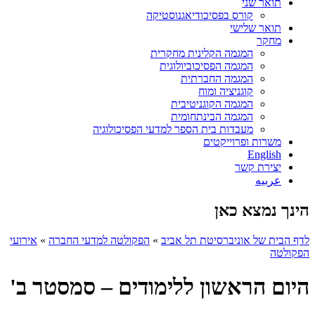
תואר שני
קורס בפסיכודיאגנוסטיקה
תואר שלישי
מחקר
המגמה הקלינית מחקרית
המגמה הפסיכוביולוגית
המגמה החברתית
קוגניציה ומוח
המגמה הקוגניטיבית
המגמה הבינתחומית
מעבדות בית הספר למדעי הפסיכולוגיה
משרות ופרוייקטים
English
יצירת קשר
عربيه
הינך נמצא כאן
לדף הבית של אוניברסיטת תל אביב
»
הפקולטה למדעי החברה
»
אירועי
הפקולטה
היום הראשון ללימודים – סמסטר ב'