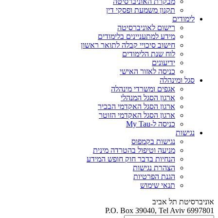
מבקרת האוניברסיטה
תקנון משמעת ופסקי דין
לימודים
רישום לאוניברסיטה
מידע למתעניינים בלימודים
חישוב סיכויי קבלה לתואר ראשון
לוח שנת הלימודים
ידיעונים
כניסה לאזור האישי
סגל ומינהלה
אגפים ומשרדי מינהלה
ארגון הסגל המנהלי
ארגון הסגל האקדמי הבכיר
ארגון הסגל האקדמי הזוטר
כניסה ל-My Tau
נגישות
נגישות בקמפוס
מניעה וטיפול בהטרדה מינית
הנחיות בדבר חוק חופש המידע
הצהרת נגישות
הגנת הפרטיות
תנאי שימוש
אוניברסיטת תל אביב
P.O. Box 39040, Tel Aviv 6997801