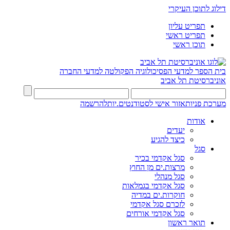
דילוג לתוכן העיקרי
תפריט עליון
תפריט ראשי
תוכן ראשי
בית הספר למדעי הפסיכולוגיה
הפקולטה למדעי החברה
אוניברסיטת תל אביב
מערכת פניות
אזור אישי לסטודנטים.יות
להרשמה
אודות
יעדים
כיצד להגיע
סגל
סגל אקדמי בכיר
מרצות.ים מן החוץ
סגל מנהלי
סגל אקדמי בגמלאות
חוקרות.ים במדיה
לזכרם סגל אקדמי
סגל אקדמי אורחים
תואר ראשון