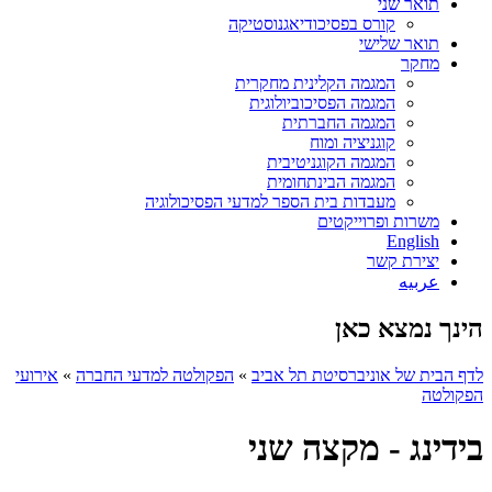
תואר שני
קורס בפסיכודיאגנוסטיקה
תואר שלישי
מחקר
המגמה הקלינית מחקרית
המגמה הפסיכוביולוגית
המגמה החברתית
קוגניציה ומוח
המגמה הקוגניטיבית
המגמה הבינתחומית
מעבדות בית הספר למדעי הפסיכולוגיה
משרות ופרוייקטים
English
יצירת קשר
عربيه
הינך נמצא כאן
לדף הבית של אוניברסיטת תל אביב
»
הפקולטה למדעי החברה
»
אירועי
הפקולטה
בידינג - מקצה שני