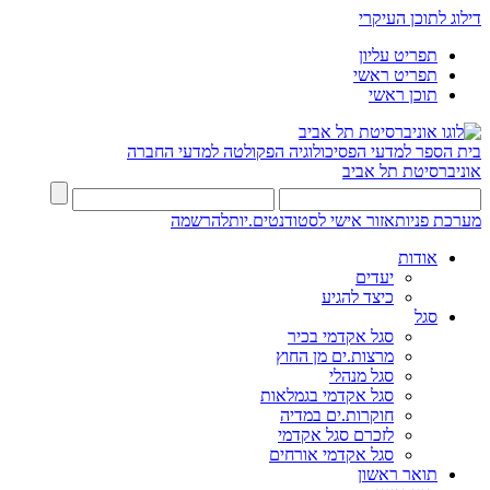
דילוג לתוכן העיקרי
תפריט עליון
תפריט ראשי
תוכן ראשי
בית הספר למדעי הפסיכולוגיה
הפקולטה למדעי החברה
אוניברסיטת תל אביב
מערכת פניות
אזור אישי לסטודנטים.יות
להרשמה
אודות
יעדים
כיצד להגיע
סגל
סגל אקדמי בכיר
מרצות.ים מן החוץ
סגל מנהלי
סגל אקדמי בגמלאות
חוקרות.ים במדיה
לזכרם סגל אקדמי
סגל אקדמי אורחים
תואר ראשון