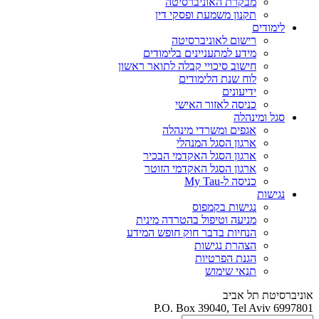
מבקרת האוניברסיטה
תקנון משמעת ופסקי דין
לימודים
רישום לאוניברסיטה
מידע למתעניינים בלימודים
חישוב סיכויי קבלה לתואר ראשון
לוח שנת הלימודים
ידיעונים
כניסה לאזור האישי
סגל ומינהלה
אגפים ומשרדי מינהלה
ארגון הסגל המנהלי
ארגון הסגל האקדמי הבכיר
ארגון הסגל האקדמי הזוטר
כניסה ל-My Tau
נגישות
נגישות בקמפוס
מניעה וטיפול בהטרדה מינית
הנחיות בדבר חוק חופש המידע
הצהרת נגישות
הגנת הפרטיות
תנאי שימוש
אוניברסיטת תל אביב
P.O. Box 39040, Tel Aviv 6997801