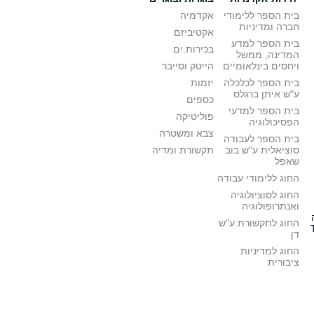
בית הספר ללימודי
אקדמיה
חברה ומדיניות
אקטיביזם
בית הספר למדע
בכירות.ים
המדינה, ממשל
ויחסים בינלאומיים
הייטק וסייבר
בית הספר לכלכלה
יזמות
ע"ש איתן ברגלס
כספים
בית הספר למדעי
פוליטיקה
הפסיכולוגיה
צבא ומשטרה
בית הספר לעבודה
סוציאלית ע"ש בוב
תקשורת ומדיה
שאפל
החוג ללימודי עבודה
החוג לסוציולוגיה
ואנתרופולוגיה
החוג לתקשורת ע"ש
דן
החוג למדיניות
ציבורית