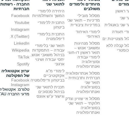
מודים
מיוחדים ולימודים
לתואר שני
החברה - רשתות
משולבים
חברתיות
 ראשון
היחידה ללימודי
מסלול מובילי
המשך והשתלמויות
Facebook
 שני
מדיניות – תואר שני
התכנית ללימודי
Youtube
 שני באנגלית
במדיניות ציבורית
ביטחון
Instagram
די תעודה
לימודי האיחוד
התכנית בלימודי
האירופי
X (Twitter)
ל מצטיינות.ים
דיפלומטיה
מסלול מנהיגות
LinkedIn
ול קבלה ללא
תואר שני בלימודי
ומשאבי אנוש –
כומטרי
עבודה – התמקדות
Wikipedia
תואר ראשון דו-חוגי
בניהול משאבי אנוש,
לימודי עבודה
TikTok
יחסי עבודה ושינוי
וסוציולוגיה
ארגוני
Spotify
ואנתרופולוגיה
לימודי מ"א
ערוץ אקטואליה
מסלול אנתרופולוגיה
אקזקוטיביים
של הפקולטה
חברתית ותרבותית –
בביטחון ודיפלומטיה
Facebook
תואר שני
Instagram
בסוציולוגיה
תכנית לתואר שני
טלגרם: אקטואליה
ואנתרופולוגיה
בניהול סכסוכים
מדעי החברה TAU
וגישור ע"ש אוונס
מסלול אי שוויון וצדק
חלוקתי – תואר שני
בסוציולוגיה
ואנתרופולוגיה