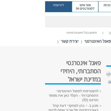
ניות
אזור אישי
להרשמה
לסטודנטים.יות
ה
חיפוש בכל האוניברסיטה
אנל האינטרנטי
יצירת קשר
|
|
פאנל אינטרנטי
הסתברותי, היחידי
במדינת ישראל
ם
.
להצטרפות לפאנל האינטרנטי
ההסתברותי - הקלד כאן את מספר
הנדגם (ID)
מכון ב. י. כהן למחקרי דעת קהל
באוניברסיטת תל-אביב שמח לדווח