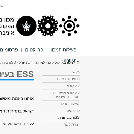
תוכן
תפריט
אונ
עליון
ראשי
מכון ב
הפקול
אוניבר
פעילות המכון
פרויקטים
פרסומים
|
|
English
הינך נמצא כאן
>
מכון ב.י. ולוסיל כהן למחקרי דעת קהל
> ESS בעיתונות
ESS בעיתונות
ראשי
כנסים וסדנאות
קול קורא
קול קורא וקישורים
חשובים - אירופה
אנחנו באמת מאושר
שאלוני מחקר
ישראל בתחתית המדי
פרסומים
ESS בעיתונות
לעניים בישראל אין 
יצירת קשר