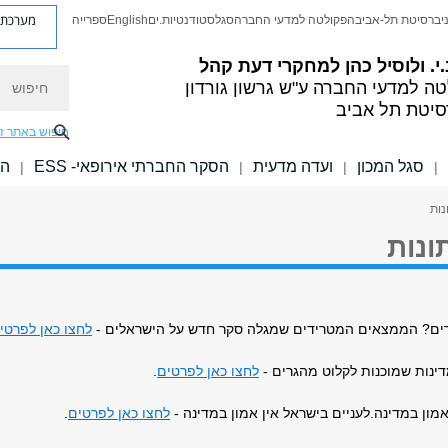
מערכת פ
יברסיטת תל-אביב
הפקולטה למדעי החברה
סגל
סטודנטיות.ים
English
ספרייה
.י. ולוסיל כהן למחקרי דעת קהל
חיפוש
טה למדעי החברה
ע"ש גרשון גורדון
סיטת תל אביב
חיפוש באתר ז
סגל המכון
ועדה מדעית
הסקר החברתי אירופאי- ESS
הפ
|
|
|
|
ים? הממצאים המטרידים שמגלה סקר חדש על הישראלים -
לחצו כאן לפרטי
נות שמוכנות לקלוט מהגרים -
לחצו כאן לפרטים
.
אמון במדינה.לעניים בישראל אין אמון במדינה -
לחצו כאן לפרטים
.