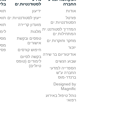
החברה
לסטודנטיות.ים
בלי
אודות
ידיעון
תואר
פורטל
ייעוץ לסטודנטיות.ים
תואר
הסטודנטיות.ים
מועדון קריירה
תואר
המדריך לסטודנט.ית
מלגות
לימו
המתחילות.ים
טפסים ובקשת
מסלו
מחקר וחוקרות.ים
אישורים
מסל
יזכור
חיפוש קורסים
פסי
אודיטוריום בר שירה
בקשה לסיום
שבוע הנשים
לימודים (טופס
טיולים)
הספרייה למדעי
החברה ע"ש
ברנדר-מוס
Designed by
Magnific
נוהל טיפול באירוע
רפואי