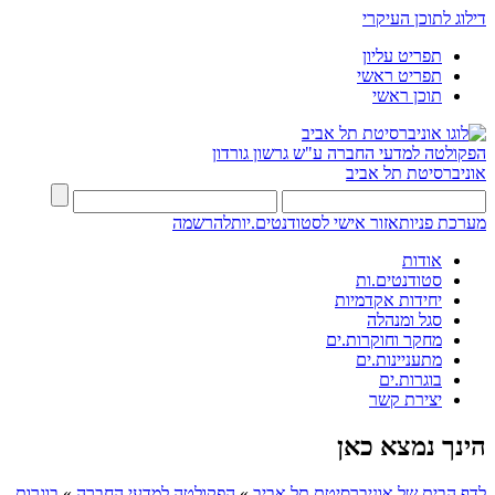
דילוג לתוכן העיקרי
תפריט עליון
תפריט ראשי
תוכן ראשי
הפקולטה למדעי החברה
ע"ש גרשון גורדון
אוניברסיטת תל אביב
מערכת פניות
אזור אישי לסטודנטים.יות
להרשמה
אודות
סטודנטים.ות
יחידות אקדמיות
סגל ומנהלה
מחקר וחוקרות.ים
מתעניינות.ים
בוגרות.ים
יצירת קשר
הינך נמצא כאן
לדף הבית של אוניברסיטת תל אביב
»
הפקולטה למדעי החברה
»
בוגרות