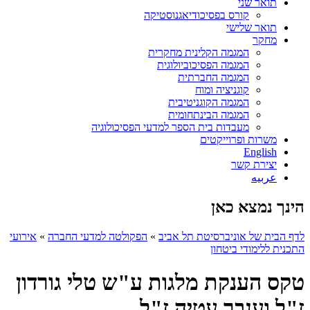
תואר שני
קורס בפסיכודיאגנוסטיקה
תואר שלישי
מחקר
המגמה הקלינית מחקרית
המגמה הפסיכוביולוגית
המגמה החברתית
קוגניציה ומוח
המגמה הקוגניטיבית
המגמה הבינתחומית
מעבדות בית הספר למדעי הפסיכולוגיה
משרות ופרוייקטים
English
יצירת קשר
عربيه
הינך נמצא כאן
לדף הבית של אוניברסיטת תל אביב
»
הפקולטה למדעי החברה
»
אירועי
התכנית ללימודי ביטחון
טקס הענקת מלגות ע"ש טלי גורדון
ז"ל וענבר עטיה ז"ל