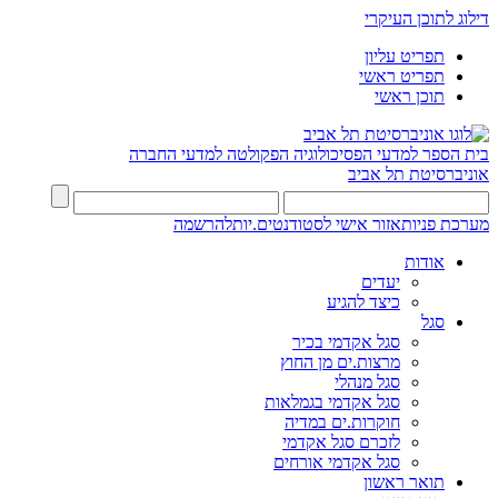
דילוג לתוכן העיקרי
תפריט עליון
תפריט ראשי
תוכן ראשי
בית הספר למדעי הפסיכולוגיה
הפקולטה למדעי החברה
אוניברסיטת תל אביב
מערכת פניות
אזור אישי לסטודנטים.יות
להרשמה
אודות
יעדים
כיצד להגיע
סגל
סגל אקדמי בכיר
מרצות.ים מן החוץ
סגל מנהלי
סגל אקדמי בגמלאות
חוקרות.ים במדיה
לזכרם סגל אקדמי
סגל אקדמי אורחים
תואר ראשון