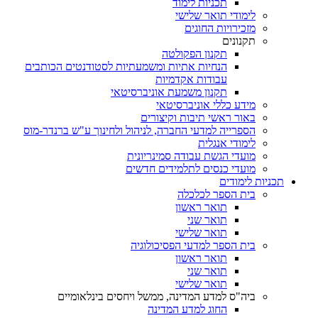
תכניות לימוד
לימודי תואר שלישי
מזכירויות החוגים
תקנונים
תקנון הפקולטה
הנחיות אתיות ומשמעתיות לסטודנטים הכותבים
עבודות אקדמיות
תקנון משמעת אוניברסיטאי
מידע כללי אוניברסיטאי
באור ראשי תיבות וקיצורים
הספרייה למדעי החברה, לניהול ולחינוך ע"ש ברנדר-מוס
לימודי אנגלית
מועדי הגשת עבודה סמינריונית
מועדי כנסים לתלמידים חדשים
תכניות לימודים
בית הספר לכלכלה
תואר ראשון
תואר שני
תואר שלישי
בית הספר למדעי הפסיכולוגיה
תואר ראשון
תואר שני
תואר שלישי
ביה"ס למדע המדינה, ממשל ויחסים בינלאומיים
החוג למדע המדינה