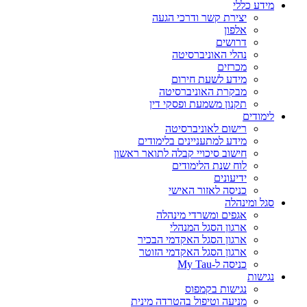
מידע כללי
יצירת קשר ודרכי הגעה
אלפון
דרושים
נהלי האוניברסיטה
מכרזים
מידע לשעת חירום
מבקרת האוניברסיטה
תקנון משמעת ופסקי דין
לימודים
רישום לאוניברסיטה
מידע למתעניינים בלימודים
חישוב סיכויי קבלה לתואר ראשון
לוח שנת הלימודים
ידיעונים
כניסה לאזור האישי
סגל ומינהלה
אגפים ומשרדי מינהלה
ארגון הסגל המנהלי
ארגון הסגל האקדמי הבכיר
ארגון הסגל האקדמי הזוטר
כניסה ל-My Tau
נגישות
נגישות בקמפוס
מניעה וטיפול בהטרדה מינית