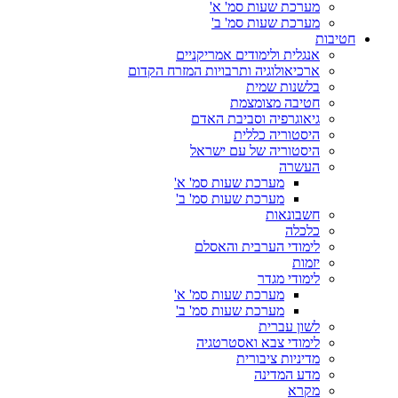
מערכת שעות סמ' א'
מערכת שעות סמ' ב'
חטיבות
אנגלית ולימודים אמריקניים
ארכיאולוגיה ותרבויות המזרח הקדום
בלשנות שמית
חטיבה מצומצמת
גיאוגרפיה וסביבת האדם
היסטוריה כללית
היסטוריה של עם ישראל
העשרה
מערכת שעות סמ' א'
מערכת שעות סמ' ב'
חשבונאות
כלכלה
לימודי הערבית והאסלם
יזמות
לימודי מגדר
מערכת שעות סמ' א'
מערכת שעות סמ' ב'
לשון עברית
לימודי צבא ואסטרטגיה
מדיניות ציבורית
מדע המדינה
מקרא