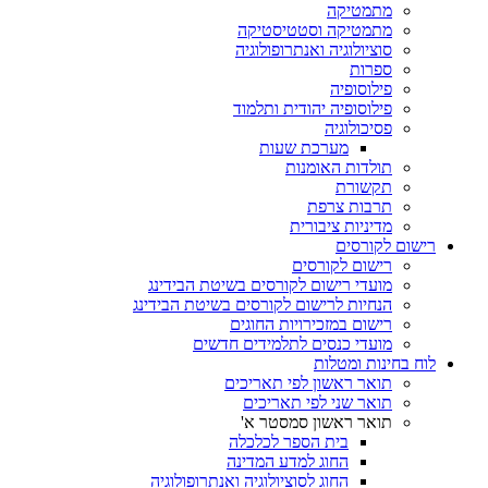
מתמטיקה
מתמטיקה וסטטיסטיקה
סוציולוגיה ואנתרופולוגיה
ספרות
פילוסופיה
פילוסופיה יהודית ותלמוד
פסיכולוגיה
מערכת שעות
תולדות האומנות
תקשורת
תרבות צרפת
מדיניות ציבורית
רישום לקורסים
רישום לקורסים
מועדי רישום לקורסים בשיטת הבידינג
הנחיות לרישום לקורסים בשיטת הבידינג
רישום במזכירויות החוגים
מועדי כנסים לתלמידים חדשים
לוח בחינות ומטלות
תואר ראשון לפי תאריכים
תואר שני לפי תאריכים
תואר ראשון סמסטר א'
בית הספר לכלכלה
החוג למדע המדינה
החוג לסוציולוגיה ואנתרופולוגיה