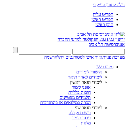
דילוג לתוכן העיקרי
תפריט עליון
תפריט ראשי
תוכן ראשי
ידיעון 2021/22
הפקולטה למדעי החברה
אוניברסיטת תל אביב
מערכת פניות
אזור אישי לסטודנטים.יות
להרשמה
מידע כללי
אישורי לימודים
לימודים לאחר תואר
לימודי תואר ראשון
אופני לימוד
חובות כלליות
תלמידים מצטיינים
הכרה במילואים או בהתנדבות
לימודי תואר שני
רישום וקבלה
עבודת גמר
מלגות