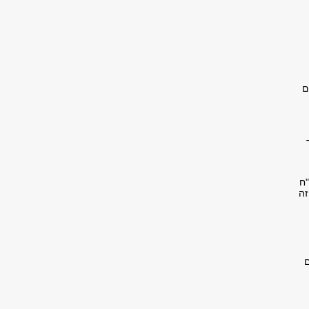
ם
ח
זה