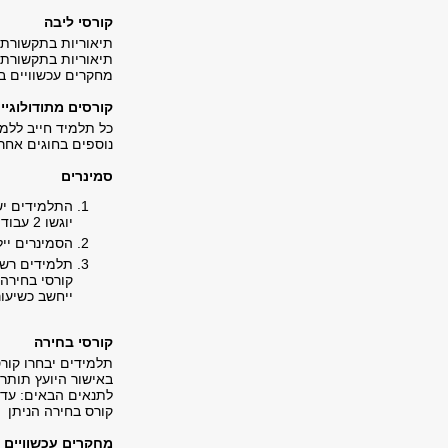
קורסי ליבה
תיאוריות בתקשורת א
תיאוריות בתקשורת 
מחקרים עכשוויים 
​קורסים מתודולוגיי
כל תלמיד חייב ללמו
נוספים בחוגים אחרי
סמינרים
התלמידים יש
יוגשו 2 עבודות סמינריוניות.
הסמינרים יי
תלמידים רשא
קורסי בחירה.
ייחשב כשיעור
קורסי בחירה
תלמידים יבחרו קורס
באישור היועץ תותר
קורס בחירה הניתן ל
מחקרים עכשוויים