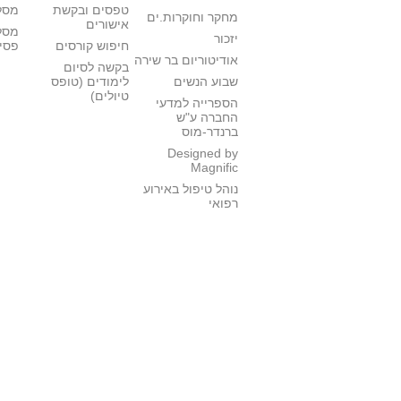
טפסים ובקשת
מסלו
מחקר וחוקרות.ים
אישורים
מסל
יזכור
חיפוש קורסים
פסי
אודיטוריום בר שירה
בקשה לסיום
שבוע הנשים
לימודים (טופס
טיולים)
הספרייה למדעי
החברה ע"ש
ברנדר-מוס
Designed by
Magnific
נוהל טיפול באירוע
רפואי