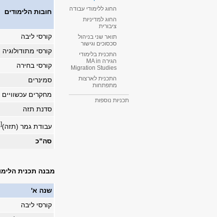
החוג ללימודי עבודה
חובות הלימודים
החוג למדיניות
ציבורית
קורסי ליבה
תואר שני בניהול
סכסוכים וגישור
קורסי מתודולוגיה
התכנית בלימודי
הגירה MA in
קורסי בחירה
Migration Studies​
התכנית לארצות
סמינרים
מתפתחות
מחקרים עכשוויים 
תכניות נוספות
סדנת תזה
[1]
עבודת גמר (תזה)
סה"כ
מבנה תכנית הלימ
שנה א'
קורסי ליבה