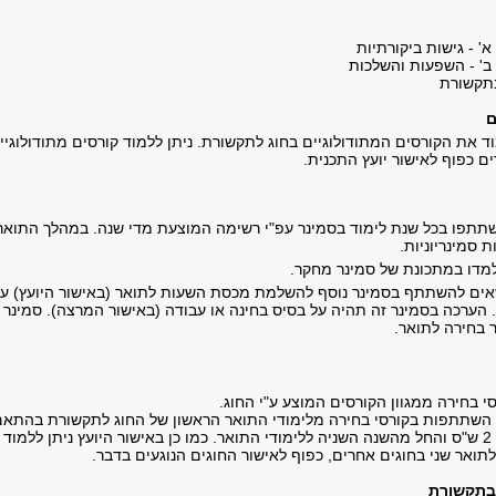
' - גישות ביקורתיות
ב' - השפעות והשלכות
בתקשורת
ם
ד את הקורסים המתודולוגיים בחוג לתקשורת. ניתן ללמוד קורסים מתודולוגיי
ם כפוף לאישור יועץ התכנית.
תתפו בכל שנת לימוד בסמינר עפ"י רשימה המוצעת מדי שנה. במהלך התואר
למדו במתכונת של סמינר מחקר.
ים להשתתף בסמינר נוסף להשלמת מכסת השעות לתואר (באישור היועץ) ע"
 הערכה בסמינר זה תהיה על בסיס בחינה או עבודה (באישור המרצה). סמינר 
 בחירה לתואר.
י בחירה ממגוון הקורסים המוצע ע"י החוג.
 השתתפות בקורסי בחירה מלימודי התואר הראשון של החוג לתקשורת בהתאם
לתנאים הבאים: עד 2 ש"ס והחל מהשנה השניה ללימודי התואר. כמו כן באישור היועץ ניתן ללמוד
תואר שני בחוגים אחרים, כפוף לאישור החוגים הנוגעים בדבר.
 בתקשורת