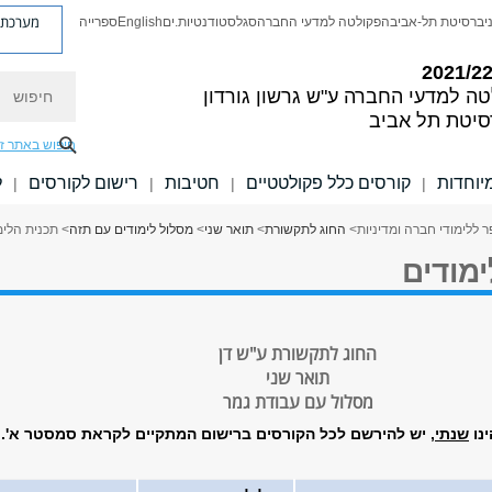
מערכת פ
יברסיטת תל-אביב
הפקולטה למדעי החברה
סגל
סטודנטיות.ים
English
ספרייה
חיפוש
טה למדעי החברה
ע"ש גרשון גורדון
סיטת תל אביב
חיפוש באתר ז
יוחדות
קורסים כלל פקולטטיים
חטיבות
רישום לקורסים
ל
|
|
|
|
 ללימודי חברה ומדיניות
>
החוג לתקשורת
>
תואר שני
>
מסלול לימודים עם תזה
> תכנית הלימ
מודים
החוג לתקשורת ע"ש דן
תואר שני
מסלול עם עבודת גמר
נו
שנתי
, יש להירשם לכל הקורסים ברישום המתקיים לקראת סמסטר א'
.