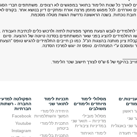
ם לאורך כל שנות הלימוד בתואר במפגשים לא רצופים. משתתפים חברי הסג
ם ואורחים. לכל מפגש מוזמן מרצה אורח ומתקיים דיון בנושא אחר. בקורס לא
בו חובת נוכחות. בשנה הראשונה נדרשת הגשת מטלה מסכמת.
לתלמידים לגבש הצעת מחקר מפורטת לתזה ולרכוש כלים לכתיבת העבודה .
שו התלמידים להציג בפני שאר המשתתפים בסדנה טיוטה של ההצעה. סיום
בלת ציון מותנה בהצגות הנ"ל. כמו כן חייבים התלמידים להגיש טופס "הצעת
 ומוסכם ע"י המנחה/ים. טופס זה יוגש למרכז הסדנה.
_____
יינות.ים
מסלולי לימוד
תכניות לימוד
הפקולטה למדעי
מודים
מיוחדים ולימודים
לתואר שני
החברה - רשתות
משולבים
חברתיות
 ראשון
היחידה ללימודי
מסלול מובילי
המשך והשתלמויות
Facebook
 שני
מדיניות – תואר שני
התכנית ללימודי
Youtube
 שני באנגלית
במדיניות ציבורית
ביטחון
Instagram
די תעודה
לימודי האיחוד
התכנית בלימודי