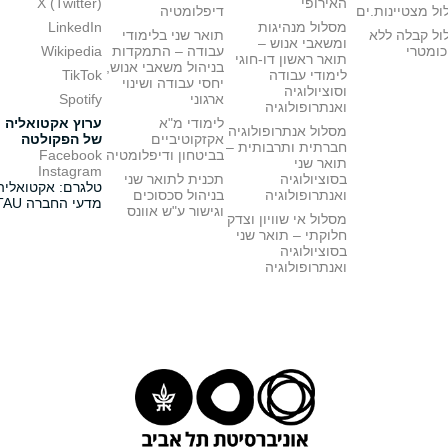
האירופי
X (Twitter)
ל מצטיינות.ים
דיפלומטיה
מסלול מנהיגות
LinkedIn
ול קבלה ללא
תואר שני בלימודי
ומשאבי אנוש –
כומטרי
עבודה – התמקדות
Wikipedia
תואר ראשון דו-חוגי
בניהול משאבי אנוש,
לימודי עבודה
TikTok
יחסי עבודה ושינוי
וסוציולוגיה
ארגוני
Spotify
ואנתרופולוגיה
לימודי מ"א
ערוץ אקטואליה
מסלול אנתרופולוגיה
אקזקוטיביים
של הפקולטה
חברתית ותרבותית –
בביטחון ודיפלומטיה
Facebook
תואר שני
Instagram
בסוציולוגיה
תכנית לתואר שני
טלגרם: אקטואליה
ואנתרופולוגיה
בניהול סכסוכים
מדעי החברה TAU
וגישור ע"ש אוונס
מסלול אי שוויון וצדק
חלוקתי – תואר שני
בסוציולוגיה
ואנתרופולוגיה