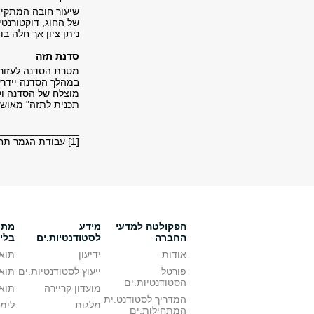
שיעור חובה המתקיי
של החוג, דוקטורנטי
ניתן ציון אך חלה 
​סדנת תזה
מטרת הסדנה לעזור 
במהלך הסדנה יידר
מוצלח של הסדנה וק
תכנית לתזה" מאושר
_______________
[1] עבודת הגמר תחוייב בהיקף של 6 ש"ס לצורך חישוב שכר הלימוד.
הפקולטה למדעי
מידע
מתענ
החברה
לסטודנטיות.ים
בלי
אודות
ידיעון
תואר
פורטל
ייעוץ לסטודנטיות.ים
תואר
הסטודנטיות.ים
מועדון קריירה
תואר
המדריך לסטודנט.ית
מלגות
לימו
המתחילות.ים