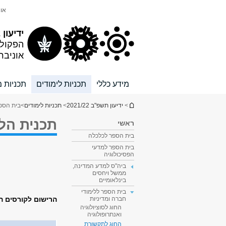
תוכן
תפריט
אונ
עליון
ראשי
ידיעון 2021/22
הפקול
אוניבר
מידע כללי
תכניות לימודים
תכניות מ
הינך נמצא כאן
>
ידיעון תשפ"ב 2021/22
>
תכניות לימודים
>
בית הספר
תכנית הלי
ראשי
בית הספר לכלכלה
בית הספר למדעי
הפסיכולוגיה
ביה"ס למדע המדינה,
ממשל ויחסים
בינלאומיים
בית הספר ללימודי
הרישום לקורסים הי
חברה ומדיניות
החוג לסוציולוגיה
ואנתרופולוגיה
החוג לתקשורת