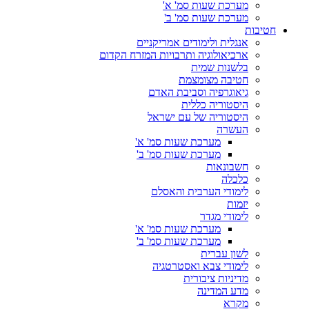
מערכת שעות סמ' א'
מערכת שעות סמ' ב'
חטיבות
אנגלית ולימודים אמריקניים
ארכיאולוגיה ותרבויות המזרח הקדום
בלשנות שמית
חטיבה מצומצמת
גיאוגרפיה וסביבת האדם
היסטוריה כללית
היסטוריה של עם ישראל
העשרה
מערכת שעות סמ' א'
מערכת שעות סמ' ב'
חשבונאות
כלכלה
לימודי הערבית והאסלם
יזמות
לימודי מגדר
מערכת שעות סמ' א'
מערכת שעות סמ' ב'
לשון עברית
לימודי צבא ואסטרטגיה
מדיניות ציבורית
מדע המדינה
מקרא