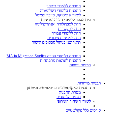
התכנית ללימודי ביטחון
התכנית בלימודי דיפלומטיה
לימודי פוליטיקה, סייבר וממשל
בית הספר ללימודי חברה ומדיניות
החוג לסוציולוגיה ואנתרופולוגיה
החוג לתקשורת
החוג ללימודי עבודה
החוג למדיניות ציבורית
תואר שני בניהול סכסוכים וגישור
התכנית בלימודי הגירה MA in Migration Studies​
התכנית לארצות מתפתחות
תכניות נוספות
תכניות מיוחדות
התכנית האקזקוטיבית בדיפלומטיה וביטחון
מטרת התכנית
תכנית הלימודים
לימודי האיחוד האירופי
קורסים כלל פקולטטיים