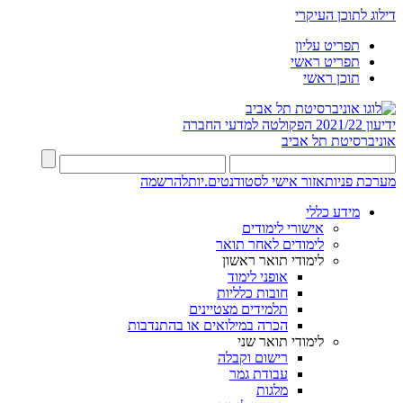
דילוג לתוכן העיקרי
תפריט עליון
תפריט ראשי
תוכן ראשי
ידיעון 2021/22
הפקולטה למדעי החברה
אוניברסיטת תל אביב
מערכת פניות
אזור אישי לסטודנטים.יות
להרשמה
מידע כללי
אישורי לימודים
לימודים לאחר תואר
לימודי תואר ראשון
אופני לימוד
חובות כלליות
תלמידים מצטיינים
הכרה במילואים או בהתנדבות
לימודי תואר שני
רישום וקבלה
עבודת גמר
מלגות