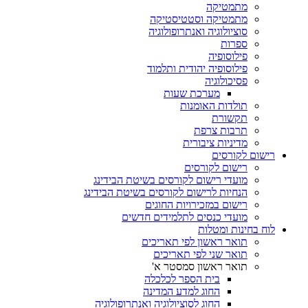
מתמטיקה
מתמטיקה וסטטיסטיקה
סוציולוגיה ואנתרופולוגיה
ספרות
פילוסופיה
פילוסופיה יהודית ותלמוד
פסיכולוגיה
מערכת שעות
תולדות האומנות
תקשורת
תרבות צרפת
מדיניות ציבורית
רישום לקורסים
רישום לקורסים
מועדי רישום לקורסים בשיטת הבידינג
הנחיות לרישום לקורסים בשיטת הבידינג
רישום במזכירויות החוגים
מועדי כנסים לתלמידים חדשים
לוח בחינות ומטלות
תואר ראשון לפי תאריכים
תואר שני לפי תאריכים
תואר ראשון סמסטר א'
בית הספר לכלכלה
החוג למדע המדינה
החוג לסוציולוגיה ואנתרופולוגיה