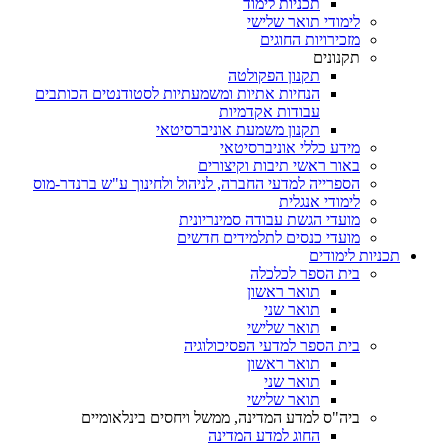
תכניות לימוד
לימודי תואר שלישי
מזכירויות החוגים
תקנונים
תקנון הפקולטה
הנחיות אתיות ומשמעתיות לסטודנטים הכותבים
עבודות אקדמיות
תקנון משמעת אוניברסיטאי
מידע כללי אוניברסיטאי
באור ראשי תיבות וקיצורים
הספרייה למדעי החברה, לניהול ולחינוך ע"ש ברנדר-מוס
לימודי אנגלית
מועדי הגשת עבודה סמינריונית
מועדי כנסים לתלמידים חדשים
תכניות לימודים
בית הספר לכלכלה
תואר ראשון
תואר שני
תואר שלישי
בית הספר למדעי הפסיכולוגיה
תואר ראשון
תואר שני
תואר שלישי
ביה"ס למדע המדינה, ממשל ויחסים בינלאומיים
החוג למדע המדינה