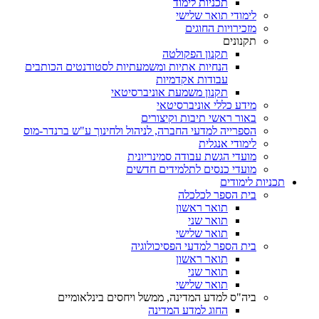
תכניות לימוד
לימודי תואר שלישי
מזכירויות החוגים
תקנונים
תקנון הפקולטה
הנחיות אתיות ומשמעתיות לסטודנטים הכותבים
עבודות אקדמיות
תקנון משמעת אוניברסיטאי
מידע כללי אוניברסיטאי
באור ראשי תיבות וקיצורים
הספרייה למדעי החברה, לניהול ולחינוך ע"ש ברנדר-מוס
לימודי אנגלית
מועדי הגשת עבודה סמינריונית
מועדי כנסים לתלמידים חדשים
תכניות לימודים
בית הספר לכלכלה
תואר ראשון
תואר שני
תואר שלישי
בית הספר למדעי הפסיכולוגיה
תואר ראשון
תואר שני
תואר שלישי
ביה"ס למדע המדינה, ממשל ויחסים בינלאומיים
החוג למדע המדינה