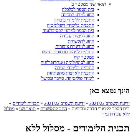
תואר שני סמסטר ב'
בית הספר לכלכלה
החוג למדע המדינה
התכנית ללימודי ביטחון
התכנית בלימודי דיפלומטיה
בית הספר למדעי הפסיכולוגיה
החוג ללימודי עבודה
החוג לתקשורת
החוג למדיניות ציבורית
התכנית לניהול סכסוכים וגישור
סמסטר קיץ
החוג לסוציולוגיה ואנתרופולוגיה
התכנית בלימודי הגירה
התכנית לארצות מתפתחות
לימודי פוליטיקה, סייבר וממשל
הינך נמצא כאן
ידיעון תשפ"ב 2021/22
»
ידיעון תשפ"ב 2021/22
»
תכניות לימודים
»
בית הספר ללימודי חברה ומדיניות
»
החוג לתקשורת
»
תואר שני
»
מסלול
ללא עבודת גמר
תכנית הלימודים - מסלול ללא