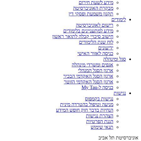
מידע לשעת חירום
מבקרת האוניברסיטה
תקנון משמעת ופסקי דין
לימודים
רישום לאוניברסיטה
מידע למתעניינים בלימודים
חישוב סיכויי קבלה לתואר ראשון
לוח שנת הלימודים
ידיעונים
כניסה לאזור האישי
סגל ומינהלה
אגפים ומשרדי מינהלה
ארגון הסגל המנהלי
ארגון הסגל האקדמי הבכיר
ארגון הסגל האקדמי הזוטר
כניסה ל-My Tau
נגישות
נגישות בקמפוס
מניעה וטיפול בהטרדה מינית
הנחיות בדבר חוק חופש המידע
הצהרת נגישות
הגנת הפרטיות
תנאי שימוש
אוניברסיטת תל אביב