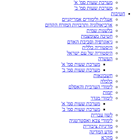
מערכת שעות סמ' א'
מערכת שעות סמ' ב'
חטיבות
אנגלית ולימודים אמריקניים
ארכיאולוגיה ותרבויות המזרח הקדום
בלשנות שמית
חטיבה מצומצמת
גיאוגרפיה וסביבת האדם
היסטוריה כללית
היסטוריה של עם ישראל
העשרה
מערכת שעות סמ' א'
מערכת שעות סמ' ב'
חשבונאות
כלכלה
לימודי הערבית והאסלם
יזמות
לימודי מגדר
מערכת שעות סמ' א'
מערכת שעות סמ' ב'
לשון עברית
לימודי צבא ואסטרטגיה
מדיניות ציבורית
מדע המדינה
מקרא