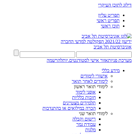
דילוג לתוכן העיקרי
תפריט עליון
תפריט ראשי
תוכן ראשי
ידיעון 2021/22
הפקולטה למדעי החברה
אוניברסיטת תל אביב
מערכת פניות
אזור אישי לסטודנטים.יות
להרשמה
מידע כללי
אישורי לימודים
לימודים לאחר תואר
לימודי תואר ראשון
אופני לימוד
חובות כלליות
תלמידים מצטיינים
הכרה במילואים או בהתנדבות
לימודי תואר שני
רישום וקבלה
עבודת גמר
מלגות