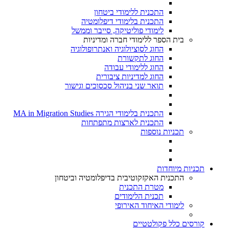
התכנית ללימודי ביטחון
התכנית בלימודי דיפלומטיה
לימודי פוליטיקה, סייבר וממשל
בית הספר ללימודי חברה ומדיניות
החוג לסוציולוגיה ואנתרופולוגיה
החוג לתקשורת
החוג ללימודי עבודה
החוג למדיניות ציבורית
תואר שני בניהול סכסוכים וגישור
התכנית בלימודי הגירה MA in Migration Studies​
התכנית לארצות מתפתחות
תכניות נוספות
תכניות מיוחדות
התכנית האקזקוטיבית בדיפלומטיה וביטחון
מטרת התכנית
תכנית הלימודים
לימודי האיחוד האירופי
קורסים כלל פקולטטיים