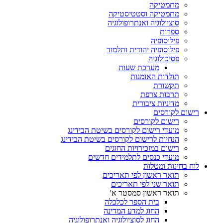
מתמטיקה
מתמטיקה וסטטיסטיקה
סוציולוגיה ואנתרופולוגיה
ספרות
פילוסופיה
פילוסופיה יהודית ותלמוד
פסיכולוגיה
מערכת שעות
תולדות האומנות
תקשורת
תרבות צרפת
מדיניות ציבורית
רישום לקורסים
רישום לקורסים
מועדי רישום לקורסים בשיטת הבידינג
הנחיות לרישום לקורסים בשיטת הבידינג
רישום במזכירויות החוגים
מועדי כנסים לתלמידים חדשים
לוח בחינות ומטלות
תואר ראשון לפי תאריכים
תואר שני לפי תאריכים
תואר ראשון סמסטר א'
בית הספר לכלכלה
החוג למדע המדינה
החוג לסוציולוגיה ואנתרופולוגיה