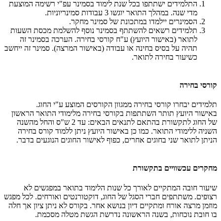
התלמידים ישתתפו בכל שנת לימוד בסמינר עפ"י רשימה המוצעת
מדי שנה. במהלך התואר יוגשו 3 עבודות סמינריוניות.
הסמינרים יילמדו במתכונת של סמינר מחקר.
תלמידים רשאים להשתתף בסמינר נוסף להשלמת מכסת השעות
לתואר (באישור היועץ) ע"ח קורסי בחירה. הערכה בסמינר זה
תהיה על בסיס בחינה או עבודה (באישור המרצה). סמינר זה ייחשב
כשיעור בחירה לתואר.
קורסי בחירה
תלמידים יבחרו קורסי בחירה ממגוון הקורסים המוצע ע"י החוג.
באישור היועץ תותר השתתפות בקורסי בחירה מלימודי התואר הראשון
של החוג לתקשורת בהתאם לתנאים הבאים: עד 2 ש"ס והחל מהשנה
השניה ללימודי התואר. כמו כן באישור היועץ ניתן ללמוד קורס בחירה
הניתן לתואר שני בחוגים אחרים, כפוף לאישור החוגים הנוגעים בדבר.
מחקרים עכשוויים בתקשורת
שיעור חובה המתקיים לאורך כל שנות הלימוד בתואר במפגשים לא
רצופים. משתתפים חברי הסגל של החוג, דוקטורנטים ואורחים. לכל מפגש
מוזמן מרצה אורח ומתקיים דיון בנושא אחר. בקורס לא ניתן ציון אך חלה
בו חובת נוכחות, בשנה הראשונה נדרשת הגשת מטלה מסכמת.