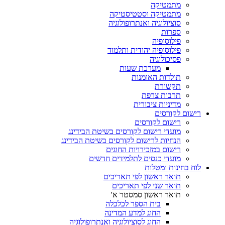
מתמטיקה
מתמטיקה וסטטיסטיקה
סוציולוגיה ואנתרופולוגיה
ספרות
פילוסופיה
פילוסופיה יהודית ותלמוד
פסיכולוגיה
מערכת שעות
תולדות האומנות
תקשורת
תרבות צרפת
מדיניות ציבורית
רישום לקורסים
רישום לקורסים
מועדי רישום לקורסים בשיטת הבידינג
הנחיות לרישום לקורסים בשיטת הבידינג
רישום במזכירויות החוגים
מועדי כנסים לתלמידים חדשים
לוח בחינות ומטלות
תואר ראשון לפי תאריכים
תואר שני לפי תאריכים
תואר ראשון סמסטר א'
בית הספר לכלכלה
החוג למדע המדינה
החוג לסוציולוגיה ואנתרופולוגיה