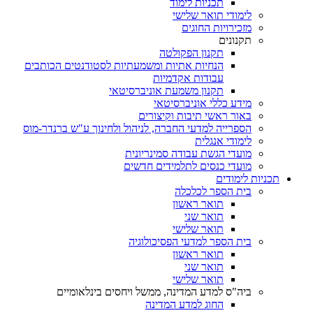
תכניות לימוד
לימודי תואר שלישי
מזכירויות החוגים
תקנונים
תקנון הפקולטה
הנחיות אתיות ומשמעתיות לסטודנטים הכותבים
עבודות אקדמיות
תקנון משמעת אוניברסיטאי
מידע כללי אוניברסיטאי
באור ראשי תיבות וקיצורים
הספרייה למדעי החברה, לניהול ולחינוך ע"ש ברנדר-מוס
לימודי אנגלית
מועדי הגשת עבודה סמינריונית
מועדי כנסים לתלמידים חדשים
תכניות לימודים
בית הספר לכלכלה
תואר ראשון
תואר שני
תואר שלישי
בית הספר למדעי הפסיכולוגיה
תואר ראשון
תואר שני
תואר שלישי
ביה"ס למדע המדינה, ממשל ויחסים בינלאומיים
החוג למדע המדינה