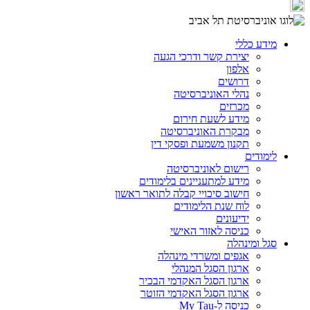
מידע כללי
יצירת קשר ודרכי הגעה
אלפון
דרושים
נהלי האוניברסיטה
מכרזים
מידע לשעת חירום
מבקרת האוניברסיטה
תקנון משמעת ופסקי דין
לימודים
רישום לאוניברסיטה
מידע למתעניינים בלימודים
חישוב סיכויי קבלה לתואר ראשון
לוח שנת הלימודים
ידיעונים
כניסה לאזור האישי
סגל ומינהלה
אגפים ומשרדי מינהלה
ארגון הסגל המנהלי
ארגון הסגל האקדמי הבכיר
ארגון הסגל האקדמי הזוטר
כניסה ל-My Tau