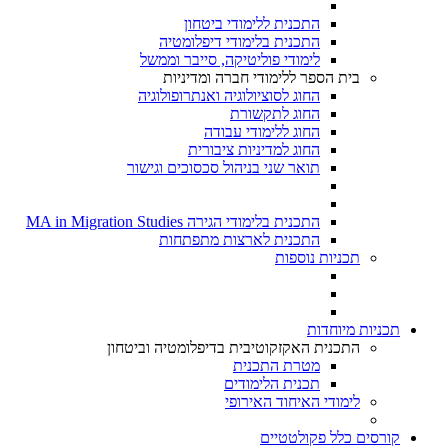
התכנית ללימודי ביטחון
התכנית בלימודי דיפלומטיה
לימודי פוליטיקה, סייבר וממשל
בית הספר ללימודי חברה ומדיניות
החוג לסוציולוגיה ואנתרופולוגיה
החוג לתקשורת
החוג ללימודי עבודה
החוג למדיניות ציבורית
תואר שני בניהול סכסוכים וגישור
התכנית בלימודי הגירה MA in Migration Studies​
התכנית לארצות מתפתחות
תכניות נוספות
תכניות מיוחדות
התכנית האקזקוטיבית בדיפלומטיה וביטחון
מטרת התכנית
תכנית הלימודים
לימודי האיחוד האירופי
קורסים כלל פקולטטיים