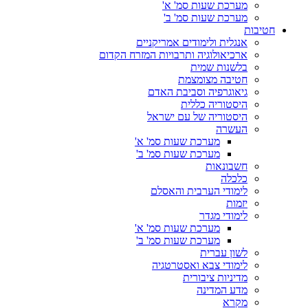
מערכת שעות סמ' א'
מערכת שעות סמ' ב'
חטיבות
אנגלית ולימודים אמריקניים
ארכיאולוגיה ותרבויות המזרח הקדום
בלשנות שמית
חטיבה מצומצמת
גיאוגרפיה וסביבת האדם
היסטוריה כללית
היסטוריה של עם ישראל
העשרה
מערכת שעות סמ' א'
מערכת שעות סמ' ב'
חשבונאות
כלכלה
לימודי הערבית והאסלם
יזמות
לימודי מגדר
מערכת שעות סמ' א'
מערכת שעות סמ' ב'
לשון עברית
לימודי צבא ואסטרטגיה
מדיניות ציבורית
מדע המדינה
מקרא