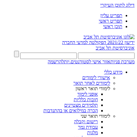
דילוג לתוכן העיקרי
תפריט עליון
תפריט ראשי
תוכן ראשי
ידיעון 2021/22
הפקולטה למדעי החברה
אוניברסיטת תל אביב
מערכת פניות
אזור אישי לסטודנטים.יות
להרשמה
מידע כללי
אישורי לימודים
לימודים לאחר תואר
לימודי תואר ראשון
אופני לימוד
חובות כלליות
תלמידים מצטיינים
הכרה במילואים או בהתנדבות
לימודי תואר שני
רישום וקבלה
עבודת גמר
מלגות