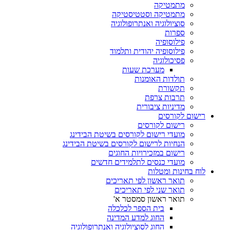
מתמטיקה
מתמטיקה וסטטיסטיקה
סוציולוגיה ואנתרופולוגיה
ספרות
פילוסופיה
פילוסופיה יהודית ותלמוד
פסיכולוגיה
מערכת שעות
תולדות האומנות
תקשורת
תרבות צרפת
מדיניות ציבורית
רישום לקורסים
רישום לקורסים
מועדי רישום לקורסים בשיטת הבידינג
הנחיות לרישום לקורסים בשיטת הבידינג
רישום במזכירויות החוגים
מועדי כנסים לתלמידים חדשים
לוח בחינות ומטלות
תואר ראשון לפי תאריכים
תואר שני לפי תאריכים
תואר ראשון סמסטר א'
בית הספר לכלכלה
החוג למדע המדינה
החוג לסוציולוגיה ואנתרופולוגיה