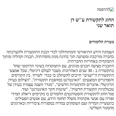
החוג לתקשורת ע"ש דן
תואר שני
מטרת הלימודים
העמקת הידע התיאורטי והמתודולוגי לכדי הבנת התקשורת ולהערכתה
בחברה מורכבת ומשתנה תוך בחינת מגוון מוסדותיה, תכניה וקהליה ומתוך
התמקדות באחריות החברתית.
התכנית מציעה תכנים מגוונים, עם התמקדות בשינוי הדרמטי שחל
בתקשורת ב - 30 שנים האחרונות: מעבר לעולם דיגיטלי, שכל אמצעי
התקשורת ה"ישנים" חייבים להשתלב בו בכדי לשרוד. בין הקורסים
והסמינרים המוצעים: "האינטרנט כמהפכת תקשורת", "הצילום בעידן
הדיגיטלי: אתגרים והזדמנויות חדשים", "מגדר והצגה עצמית בעידן של
טכנולוגיות תקשורת חדשות", "שיטות חקר האינטרנט" ועוד.
סגל החוג לתקשורת והסטודנטים הלומדים בו מקיימים דיאלוג תמידי
ופורה עם אנשי אקדמיה משלל תחומי הידע, עם אנשים הפעילים
בתעשיית המדיה ועם העוסקים במדיה במסגרות ציבוריות ובארגונים
מהמגזר השלישי.