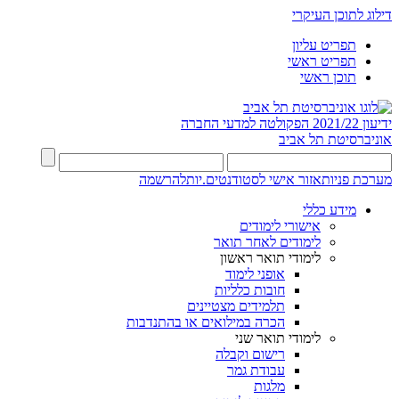
דילוג לתוכן העיקרי
תפריט עליון
תפריט ראשי
תוכן ראשי
ידיעון 2021/22
הפקולטה למדעי החברה
אוניברסיטת תל אביב
מערכת פניות
אזור אישי לסטודנטים.יות
להרשמה
מידע כללי
אישורי לימודים
לימודים לאחר תואר
לימודי תואר ראשון
אופני לימוד
חובות כלליות
תלמידים מצטיינים
הכרה במילואים או בהתנדבות
לימודי תואר שני
רישום וקבלה
עבודת גמר
מלגות