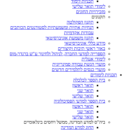
תכניות לימוד
לימודי תואר שלישי
מזכירויות החוגים
תקנונים
תקנון הפקולטה
הנחיות אתיות ומשמעתיות לסטודנטים הכותבים
עבודות אקדמיות
תקנון משמעת אוניברסיטאי
מידע כללי אוניברסיטאי
באור ראשי תיבות וקיצורים
הספרייה למדעי החברה, לניהול ולחינוך ע"ש ברנדר-מוס
לימודי אנגלית
מועדי הגשת עבודה סמינריונית
מועדי כנסים לתלמידים חדשים
תכניות לימודים
בית הספר לכלכלה
תואר ראשון
תואר שני
תואר שלישי
בית הספר למדעי הפסיכולוגיה
תואר ראשון
תואר שני
תואר שלישי
ביה"ס למדע המדינה, ממשל ויחסים בינלאומיים
החוג למדע המדינה