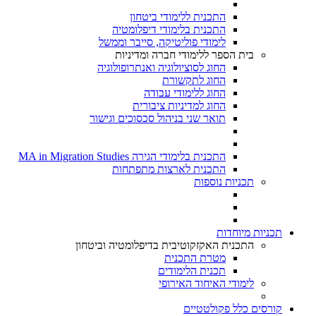
התכנית ללימודי ביטחון
התכנית בלימודי דיפלומטיה
לימודי פוליטיקה, סייבר וממשל
בית הספר ללימודי חברה ומדיניות
החוג לסוציולוגיה ואנתרופולוגיה
החוג לתקשורת
החוג ללימודי עבודה
החוג למדיניות ציבורית
תואר שני בניהול סכסוכים וגישור
התכנית בלימודי הגירה MA in Migration Studies​
התכנית לארצות מתפתחות
תכניות נוספות
תכניות מיוחדות
התכנית האקזקוטיבית בדיפלומטיה וביטחון
מטרת התכנית
תכנית הלימודים
לימודי האיחוד האירופי
קורסים כלל פקולטטיים