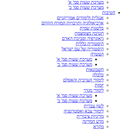
מערכת שעות סמ' א'
מערכת שעות סמ' ב'
חטיבות
אנגלית ולימודים אמריקניים
ארכיאולוגיה ותרבויות המזרח הקדום
בלשנות שמית
חטיבה מצומצמת
גיאוגרפיה וסביבת האדם
היסטוריה כללית
היסטוריה של עם ישראל
העשרה
מערכת שעות סמ' א'
מערכת שעות סמ' ב'
חשבונאות
כלכלה
לימודי הערבית והאסלם
יזמות
לימודי מגדר
מערכת שעות סמ' א'
מערכת שעות סמ' ב'
לשון עברית
לימודי צבא ואסטרטגיה
מדיניות ציבורית
מדע המדינה
מקרא