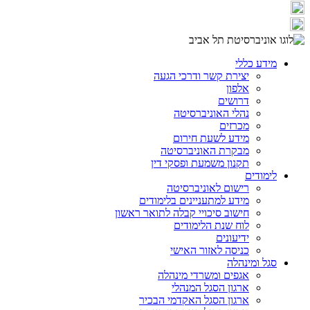
מידע כללי
יצירת קשר ודרכי הגעה
אלפון
דרושים
נהלי האוניברסיטה
מכרזים
מידע לשעת חירום
מבקרת האוניברסיטה
תקנון משמעת ופסקי דין
לימודים
רישום לאוניברסיטה
מידע למתעניינים בלימודים
חישוב סיכויי קבלה לתואר ראשון
לוח שנת הלימודים
ידיעונים
כניסה לאזור האישי
סגל ומינהלה
אגפים ומשרדי מינהלה
ארגון הסגל המנהלי
ארגון הסגל האקדמי הבכיר