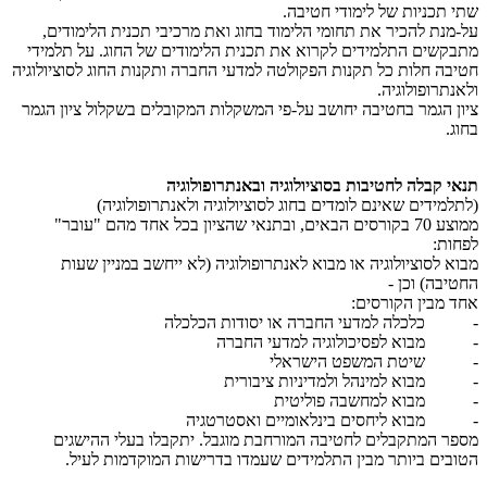
שתי תכניות של לימודי חטיבה.
על-מנת להכיר את תחומי הלימוד בחוג ואת מרכיבי תכנית הלימודים,
מתבקשים התלמידים לקרוא את תכנית הלימודים של החוג. על תלמידי
חטיבה חלות כל תקנות הפקולטה למדעי החברה ותקנות החוג לסוציולוגיה
ולאנתרופולוגיה.
ציון הגמר בחטיבה יחושב על-פי המשקלות המקובלים בשקלול ציון הגמר
בחוג.
תנאי קבלה לחטיבות בסוציולוגיה ובאנתרופולוגיה
(לתלמידים שאינם לומדים בחוג לסוציולוגיה ולאנתרופולוגיה)
ממוצע 70 בקורסים הבאים, ובתנאי שהציון בכל אחד מהם "עובר"
לפחות:
מבוא לסוציולוגיה או מבוא לאנתרופולוגיה (לא ייחשב במניין שעות
החטיבה) וכן -
אחד מבין הקורסים:
- כלכלה למדעי החברה או יסודות הכלכלה
- מבוא לפסיכולוגיה למדעי החברה
- שיטת המשפט הישראלי
- מבוא למינהל ולמדיניות ציבורית
- מבוא למחשבה פוליטית
- מבוא ליחסים בינלאומיים ואסטרטגיה
מספר המתקבלים לחטיבה המורחבת מוגבל. יתקבלו בעלי ההישגים
הטובים ביותר מבין התלמידים שעמדו בדרישות המוקדמות לעיל.