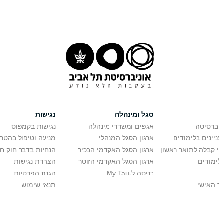
סגל ומינהלה
נגישות
יברסיטה
אגפים ומשרדי מינהלה
נגישות בקמפוס
יינים בלימודים
ארגון הסגל המנהלי
מניעה וטיפול בהטר
י קבלה לתואר ראשון
ארגון הסגל האקדמי הבכיר
הנחיות בדבר חוק ח
ימודים
ארגון הסגל האקדמי הזוטר
הצהרת נגישות
כניסה ל-My Tau
הגנת הפרטיות
 האישי
תנאי שימוש