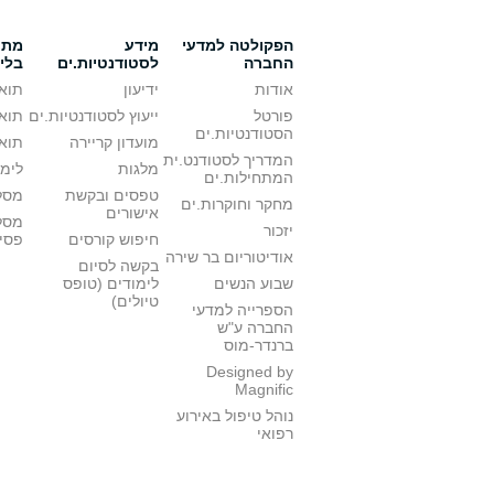
הפקולטה למדעי
מידע
מתענ
החברה
לסטודנטיות.ים
בלי
אודות
ידיעון
תואר
פורטל
ייעוץ לסטודנטיות.ים
תואר
הסטודנטיות.ים
מועדון קריירה
תואר
המדריך לסטודנט.ית
מלגות
לימו
המתחילות.ים
טפסים ובקשת
מסלו
מחקר וחוקרות.ים
אישורים
מסל
יזכור
חיפוש קורסים
פסי
אודיטוריום בר שירה
בקשה לסיום
שבוע הנשים
לימודים (טופס
טיולים)
הספרייה למדעי
החברה ע"ש
ברנדר-מוס
Designed by
Magnific
נוהל טיפול באירוע
רפואי