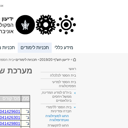
תוכן
תפריט
אונ
עליון
ראשי
ידיעון 2019/20
הפקול
אוניבר
מידע כללי
תכניות לימודים
תכניות מ
הינך נמצא כאן
>
ידיעון תש"ף 2019/20
>
תכניות לימודים
>
בית הספר 
מערכת שע
ראשי
בית הספר לכלכלה
בית הספר למדעי
הפסיכולוגיה
ביה"ס למדע המדינה,
ממשל ויחסים
בינלאומיים
בית הספר ללימודי
חברה ומדיניות
החוג לסוציולוגיה
ואנתרופולוגיה
החוג לתקשורת