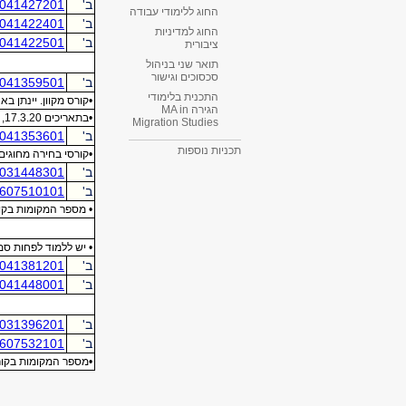
החוג ללימודי עבודה
החוג למדיניות
ציבורית
תואר שני בניהול
סכסוכים וגישור
התכנית בלימודי
הגירה MA in
Migration Studies​
תכניות נוספות