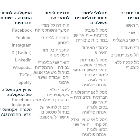
יינות.ים
מסלולי לימוד
תכניות לימוד
הפקולטה למדעי
מודים
מיוחדים ולימודים
לתואר שני
החברה - רשתות
משולבים
חברתיות
 ראשון
היחידה ללימודי
מסלול מובילי
המשך והשתלמויות
Facebook
 שני
מדיניות – תואר שני
התכנית ללימודי
Youtube
 שני באנגלית
במדיניות ציבורית
ביטחון
Instagram
די תעודה
לימודי האיחוד
התכנית בלימודי
האירופי
X (Twitter)
ל מצטיינות.ים
דיפלומטיה
מסלול מנהיגות
LinkedIn
ול קבלה ללא
תואר שני בלימודי
ומשאבי אנוש –
כומטרי
עבודה – התמקדות
Wikipedia
תואר ראשון דו-חוגי
בניהול משאבי אנוש,
לימודי עבודה
TikTok
יחסי עבודה ושינוי
וסוציולוגיה
ארגוני
Spotify
ואנתרופולוגיה
לימודי מ"א
ערוץ אקטואליה
מסלול אנתרופולוגיה
אקזקוטיביים
של הפקולטה
חברתית ותרבותית –
בביטחון ודיפלומטיה
Facebook
תואר שני
Instagram
בסוציולוגיה
תכנית לתואר שני
טלגרם: אקטואליה
ואנתרופולוגיה
בניהול סכסוכים
מדעי החברה TAU
וגישור ע"ש אוונס
מסלול אי שוויון וצדק
חלוקתי – תואר שני
בסוציולוגיה
ואנתרופולוגיה