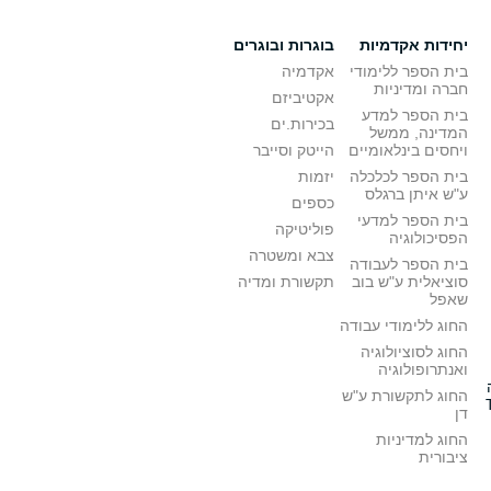
יחידות אקדמיות
בוגרות ובוגרים
בית הספר ללימודי
אקדמיה
חברה ומדיניות
אקטיביזם
בית הספר למדע
בכירות.ים
המדינה, ממשל
ויחסים בינלאומיים
הייטק וסייבר
בית הספר לכלכלה
יזמות
ע"ש איתן ברגלס
כספים
בית הספר למדעי
פוליטיקה
הפסיכולוגיה
צבא ומשטרה
בית הספר לעבודה
סוציאלית ע"ש בוב
תקשורת ומדיה
שאפל
החוג ללימודי עבודה
החוג לסוציולוגיה
ואנתרופולוגיה
החוג לתקשורת ע"ש
דן
החוג למדיניות
ציבורית