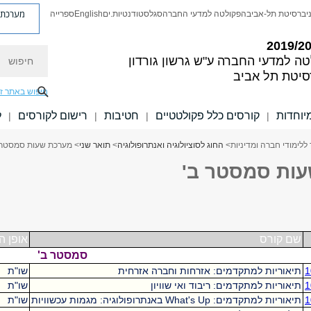
מערכת פ
יברסיטת תל-אביב
הפקולטה למדעי החברה
סגל
סטודנטיות.ים
English
ספרייה
חיפוש
טה למדעי החברה
ע"ש גרשון גורדון
סיטת תל אביב
חיפוש באתר ז
יוחדות
קורסים כלל פקולטטיים
חטיבות
רישום לקורסים
ל
|
|
|
|
ללימודי חברה ומדיניות
>
החוג לסוציולוגיה ואנתרופולוגיה
>
תואר שני
> מערכת שעות סמסטר 
ות סמסטר ב'