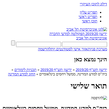
דילוג לתוכן העיקרי
תפריט עליון
תפריט ראשי
תוכן ראשי
ידיעון 2019/20
הפקולטה למדעי החברה
אוניברסיטת תל אביב
מערכת פניות
אזור אישי לסטודנטים.יות
להרשמה
הינך נמצא כאן
ידיעון תש"ף 2019/20
»
ידיעון תש"ף 2019/20
»
תכניות לימודים
»
ביה"ס למדע המדינה, ממשל ויחסים בינלאומיים
»
החוג למדע המדינה
תואר שלישי
ביה"ס למדע המדינה, ממשל ויחסים בינלאומיים