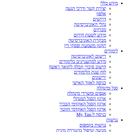
מידע כללי
יצירת קשר ודרכי הגעה
אלפון
דרושים
נהלי האוניברסיטה
מכרזים
מידע לשעת חירום
מבקרת האוניברסיטה
תקנון משמעת ופסקי דין
לימודים
רישום לאוניברסיטה
מידע למתעניינים בלימודים
חישוב סיכויי קבלה לתואר ראשון
לוח שנת הלימודים
ידיעונים
כניסה לאזור האישי
סגל ומינהלה
אגפים ומשרדי מינהלה
ארגון הסגל המנהלי
ארגון הסגל האקדמי הבכיר
ארגון הסגל האקדמי הזוטר
כניסה ל-My Tau
נגישות
נגישות בקמפוס
מניעה וטיפול בהטרדה מינית