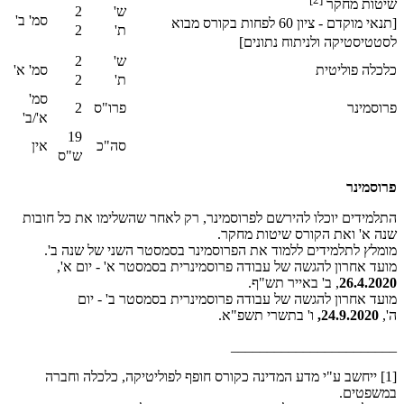
שיטות מחקר
ש'
2
סמ' ב'
[תנאי מוקדם - ציון 60 לפחות בקורס מבוא
ת'
2
לסטטיסטיקה ולניתוח נתונים]
ש'
2
כלכלה פוליטית
סמ' א'
ת'
2
סמ'
פרוסמינר
פרו"ס
2
א'/ב'
19
סה"כ
אין
ש"ס
פרוסמינר
התלמידים יוכלו להירשם לפרוסמינר, רק לאחר שהשלימו את כל חובות
שנה א' ואת הקורס שיטות מחקר.
מומלץ לתלמידים ללמוד את הפרוסמינר בסמסטר השני של שנה ב'.
מועד אחרון להגשה של עבודה פרוסמינרית בסמסטר א' - יום א',
26.4.2020
, ב' באייר תש"ף.
מועד אחרון להגשה של עבודה פרוסמינרית בסמסטר ב' - יום
ה',
24.9.2020,
ו' בתשרי תשפ"א.
_______________________
[1] ייחשב ע"י מדע המדינה כקורס חופף לפוליטיקה, כלכלה וחברה
במשפטים.