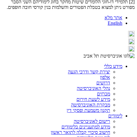
​[2] תלמידי דו-חוגי הלומדים שיטות מחקר בחוג לימודיהם השני הסבר
מפורט ניתן למצוא בטבלת הפטורים והשלמות בגין קורסי חובה חופפים.
אתר מלא
English
מידע כללי
יצירת קשר ודרכי הגעה
אלפון
דרושים
נהלי האוניברסיטה
מכרזים
מידע לשעת חירום
מבקרת האוניברסיטה
תקנון משמעת ופסקי דין
לימודים
רישום לאוניברסיטה
מידע למתעניינים בלימודים
חישוב סיכויי קבלה לתואר ראשון