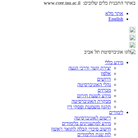
באתר התכנית כלים שלובים: www.core.tau.ac.il
אתר מלא
English
מידע כללי
יצירת קשר ודרכי הגעה
אלפון
דרושים
נהלי האוניברסיטה
מכרזים
מידע לשעת חירום
מבקרת האוניברסיטה
תקנון משמעת ופסקי דין
לימודים
רישום לאוניברסיטה
מידע למתעניינים בלימודים
חישוב סיכויי קבלה לתואר ראשון
לוח שנת הלימודים