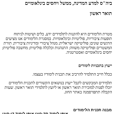
ביה"ס למדע המדינה, ממשל ויחסים בינלאומיים
תואר ראשון
מטרת הלימודים היא להקנות לתלמידים ידע, כלים ושיטות לניתוח
תופעות ציבוריות, פוליטיות ובינלאומיות. במסגרת הלימודים אנו מציעים
הדגשים שונים: פוליטיקה ישראלית; מנהל ציבורי ומדיניות ציבורית; תורת
המשטרים ופוליטיקה משווה; התנהגות וכלכלה פוליטית; מחשבה פוליטית;
יחסים בינלאומיים ואסטרטגיה.
ייעוץ בתכניות לימודים
ככלל חייב התלמיד להרכיב את תכנית לימודיו בעצמו.
תלמידים המבקשים לקבל ייעוץ בנושאים הקשורים לתכנית הלימודים
יוכלו לפנות למזכירת תואר ראשון או ליועץ לתלמידי תואר ראשון. שעות
הקבלה תתפרסמנה באתר החוג.
מבנה תכנית הלימודים
אופן לימוד חד-חוגי
אופן לימוד דו-חוגי