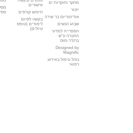
טפסים ובקשת
מסלו
מחקר וחוקרות.ים
אישורים
מסל
יזכור
חיפוש קורסים
פסי
אודיטוריום בר שירה
בקשה לסיום
שבוע הנשים
לימודים (טופס
טיולים)
הספרייה למדעי
החברה ע"ש
ברנדר-מוס
Designed by
Magnific
נוהל טיפול באירוע
רפואי