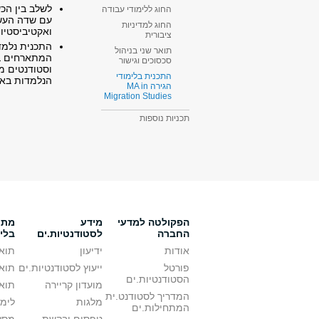
לשלב בין הכ
החוג ללימודי עבודה
עם שדה העשי
החוג למדיניות
ואקטיביסטיות
ציבורית
התכנית נלמד
תואר שני בניהול
המתארחים בת
סכסוכים וגישור
וסטודנטים מח
התכנית בלימודי
הנלמדות באו
הגירה MA in
Migration Studies​
תכניות נוספות
הפקולטה למדעי
מידע
מתענ
החברה
לסטודנטיות.ים
בלי
אודות
ידיעון
תואר
פורטל
ייעוץ לסטודנטיות.ים
תואר
הסטודנטיות.ים
מועדון קריירה
תואר
המדריך לסטודנט.ית
מלגות
לימו
המתחילות.ים