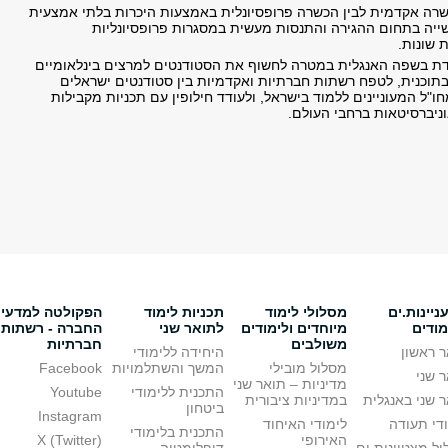
שרה אקדמית לבין הכשרה פרופסיונלית באמצעות היכרות בלתי אמצעית
יה בתחום ההגירה והתנסות מעשית במסגרות פרופסיונליות
 שונות.
ת בשפה האנגלית במטרה לחשוף את הסטודנטים למרצים בינלאומיים
וכנית, לטפח רשתות חברתיות ואקדמיות בין סטודנטים ישראלים
ו"ל המעוניינים ללמוד בישראל, ולעודד חילופין עם תכניות מקבילות
ניברסיטאות ברחבי העולם.
יינות.ים
מסלולי לימוד
תכניות לימוד
הפקולטה למדעי
מודים
מיוחדים ולימודים
לתואר שני
החברה - רשתות
משולבים
חברתיות
 ראשון
היחידה ללימודי
מסלול מובילי
המשך והשתלמויות
Facebook
 שני
מדיניות – תואר שני
התכנית ללימודי
Youtube
 שני באנגלית
במדיניות ציבורית
ביטחון
Instagram
די תעודה
לימודי האיחוד
התכנית בלימודי
האירופי
X (Twitter)