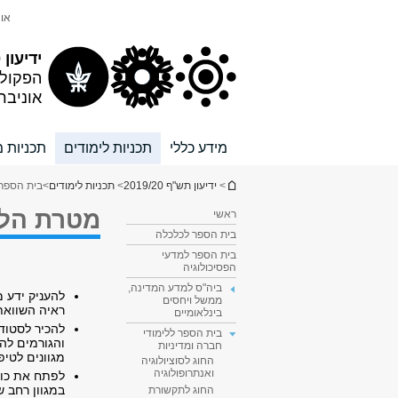
תוכן
תפריט
אונ
עליון
ראשי
ידיעון 2019/20
הפקול
אוניבר
מידע כללי
תכניות לימודים
תכניות מ
הינך נמצא כאן
>
ידיעון תש"ף 2019/20
>
תכניות לימודים
>
בית הספר 
מטרת הלי
ראשי
בית הספר לכלכלה
בית הספר למדעי
הפסיכולוגיה
ביה"ס למדע המדינה,
להעניק ידע 
ממשל ויחסים
ראיה השווא
בינלאומיים
להכיר לסטודנ
בית הספר ללימודי
והגורמים להג
חברה ומדיניות
מגוונים לטי
החוג לסוציולוגיה
ואנתרופולוגיה
לפתח את כוש
במגוון רחב ש
החוג לתקשורת