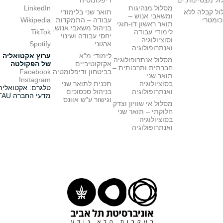
ל מצטיינות.ים
דיפלומטיה
מסלול מנהיגות
LinkedIn
ול קבלה ללא
תואר שני בלימודי
ומשאבי אנוש –
כומטרי
עבודה – התמקדות
Wikipedia
תואר ראשון דו-חוגי
בניהול משאבי אנוש,
לימודי עבודה
TikTok
יחסי עבודה ושינוי
וסוציולוגיה
ארגוני
Spotify
ואנתרופולוגיה
לימודי מ"א
ערוץ אקטואליה
מסלול אנתרופולוגיה
אקזקוטיביים
של הפקולטה
חברתית ותרבותית –
בביטחון ודיפלומטיה
Facebook
תואר שני
Instagram
בסוציולוגיה
תכנית לתואר שני
טלגרם: אקטואליה
ואנתרופולוגיה
בניהול סכסוכים
מדעי החברה TAU
וגישור ע"ש אוונס
מסלול אי שוויון וצדק
חלוקתי – תואר שני
בסוציולוגיה
ואנתרופולוגיה