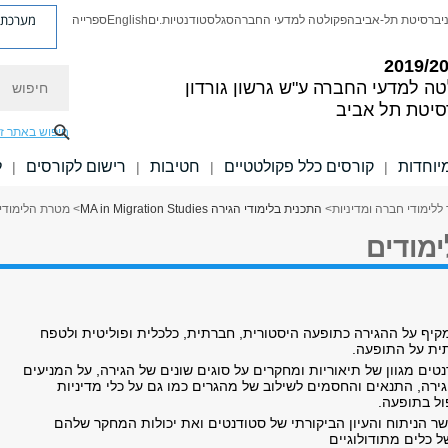
מערכת פ
יברסיטת תל-אביב
הפקולטה למדעי החברה
סגל
סטודנטיות.ים
English
ספרייה
חיפוש
טה למדעי החברה
ע"ש גרשון גורדון
סיטת תל אביב
חיפוש באתר ז
יוחדות
קורסים כלל פקולטטיים
חטיבות
רישום לקורסים
ל
|
|
|
|
ללימודי חברה ומדיניות
>
התכנית בלימודי הגירה MA in Migration Studies​
> מטרת הלימודי
מודים
מקיף על ההגירה כתופעה היסטורית, חברתית, כלכלית ופוליטית ולטפח
תית על התופעה.
טים מגוון של תיאוריות ומחקרים על סוגים שונים של הגירה, על המניעים
ירה, התנאים והחסמים לשילוב של מהגרים כמו גם על כלי מדיניות
פול בתופעה.
ר הניתוח והעיון הביקורתי של סטודנטים ואת יכולות המחקר שלהם
ל כלים מתודולוגיים