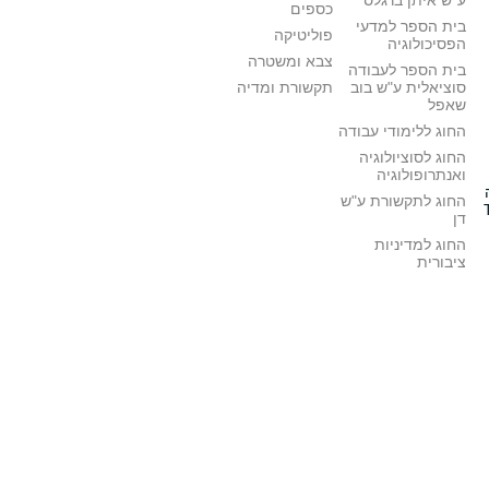
ע"ש איתן ברגלס
כספים
בית הספר למדעי
פוליטיקה
הפסיכולוגיה
צבא ומשטרה
בית הספר לעבודה
סוציאלית ע"ש בוב
תקשורת ומדיה
שאפל
החוג ללימודי עבודה
החוג לסוציולוגיה
ואנתרופולוגיה
החוג לתקשורת ע"ש
דן
החוג למדיניות
ציבורית