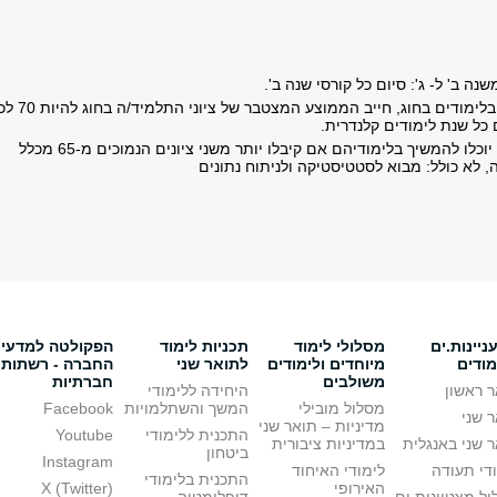
נה ב' ל- ג': סיום כל קורסי שנה ב
'.
כדי להמשיך בלימודים בחוג, חייב הממוצע המצטבר של ציונ
כל שנת לימודים קלנדרית
.
תלמידים לא יוכלו להמשיך בלימודיהם אם קיבלו יותר משני ציונים הנמוכים מ-65 מכלל
, לא כולל: מבוא לסטטיסטיקה ולניתוח נתונים
יינות.ים
מסלולי לימוד
תכניות לימוד
הפקולטה למדעי
מודים
מיוחדים ולימודים
לתואר שני
החברה - רשתות
משולבים
חברתיות
 ראשון
היחידה ללימודי
מסלול מובילי
המשך והשתלמויות
Facebook
 שני
מדיניות – תואר שני
התכנית ללימודי
Youtube
 שני באנגלית
במדיניות ציבורית
ביטחון
Instagram
די תעודה
לימודי האיחוד
התכנית בלימודי
האירופי
X (Twitter)