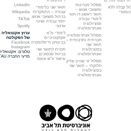
ל מצטיינות.ים
דיפלומטיה
מסלול מנהיגות
LinkedIn
ול קבלה ללא
תואר שני בלימודי
ומשאבי אנוש –
כומטרי
עבודה – התמקדות
Wikipedia
תואר ראשון דו-חוגי
בניהול משאבי אנוש,
לימודי עבודה
TikTok
יחסי עבודה ושינוי
וסוציולוגיה
ארגוני
Spotify
ואנתרופולוגיה
לימודי מ"א
ערוץ אקטואליה
מסלול אנתרופולוגיה
אקזקוטיביים
של הפקולטה
חברתית ותרבותית –
בביטחון ודיפלומטיה
Facebook
תואר שני
Instagram
בסוציולוגיה
תכנית לתואר שני
טלגרם: אקטואליה
ואנתרופולוגיה
בניהול סכסוכים
מדעי החברה TAU
וגישור ע"ש אוונס
מסלול אי שוויון וצדק
חלוקתי – תואר שני
בסוציולוגיה
ואנתרופולוגיה