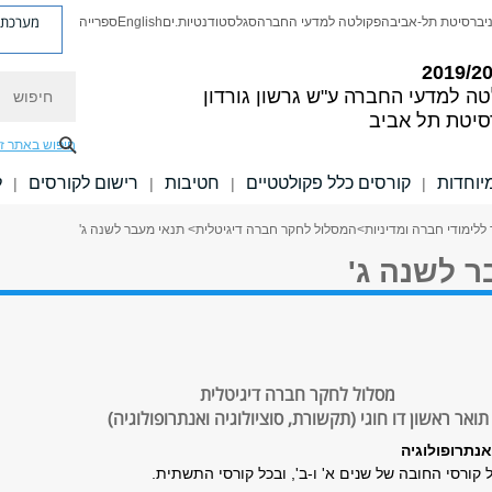
מערכת פ
יברסיטת תל-אביב
הפקולטה למדעי החברה
סגל
סטודנטיות.ים
English
ספרייה
חיפוש
טה למדעי החברה
ע"ש גרשון גורדון
סיטת תל אביב
חיפוש באתר ז
יוחדות
קורסים כלל פקולטטיים
חטיבות
רישום לקורסים
ל
|
|
|
|
ללימודי חברה ומדיניות
>
המסלול לחקר חברה דיגיטלית
> תנאי מעבר לשנה ג'
ר לשנה ג'
מסלול לחקר חברה דיגיטלית
תואר ראשון דו חוגי (תקשורת, סוציולוגיה ואנתרופולוגיה)
אנתרופולוגיה
קורסי החובה של שנים א' ו-ב', ובכל קורסי התשתית.