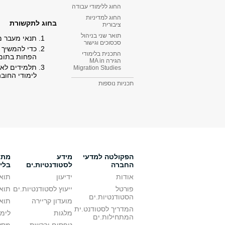
החוג ללימודי עבודה
החוג למדיניות
בחוג לתקשורת
ציבורית
תואר שני בניהול
תנאי מעבר מש
סכסוכים וגישור
התכנית בלימודי
הפחות בתום 
הגירה MA in
Migration Studies​
לימודי החובה
תכניות נוספות
הפקולטה למדעי
מידע
מתענ
החברה
לסטודנטיות.ים
בלי
אודות
ידיעון
תואר
פורטל
ייעוץ לסטודנטיות.ים
תואר
הסטודנטיות.ים
מועדון קריירה
תואר
המדריך לסטודנט.ית
מלגות
לימו
המתחילות.ים