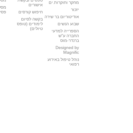
טפסים ובקשת
מסלו
מחקר וחוקרות.ים
אישורים
מסל
יזכור
חיפוש קורסים
פסי
אודיטוריום בר שירה
בקשה לסיום
שבוע הנשים
לימודים (טופס
טיולים)
הספרייה למדעי
החברה ע"ש
ברנדר-מוס
Designed by
Magnific
נוהל טיפול באירוע
רפואי