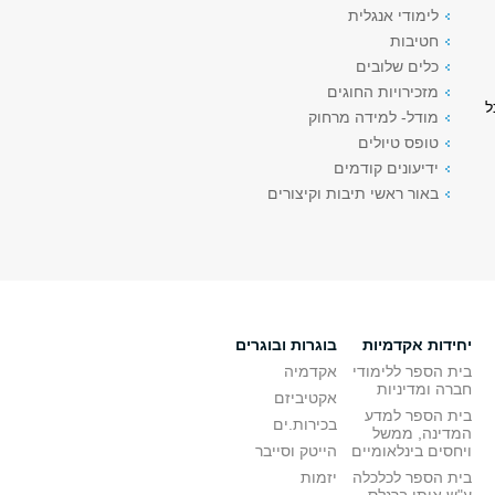
לימודי אנגלית
חטיבות
כלים שלובים
מזכירויות החוגים
י התלמיד/ה בחוג להיות 70 לכל
מודל- למידה מרחוק
טופס טיולים
ידיעונים קודמים
באור ראשי תיבות וקיצורים
יחידות אקדמיות
בוגרות ובוגרים
בית הספר ללימודי
אקדמיה
חברה ומדיניות
אקטיביזם
בית הספר למדע
בכירות.ים
המדינה, ממשל
ויחסים בינלאומיים
הייטק וסייבר
בית הספר לכלכלה
יזמות