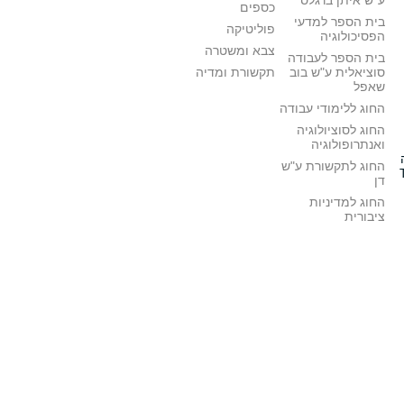
ע"ש איתן ברגלס
כספים
בית הספר למדעי
פוליטיקה
הפסיכולוגיה
צבא ומשטרה
בית הספר לעבודה
סוציאלית ע"ש בוב
תקשורת ומדיה
שאפל
החוג ללימודי עבודה
החוג לסוציולוגיה
ואנתרופולוגיה
החוג לתקשורת ע"ש
דן
החוג למדיניות
ציבורית