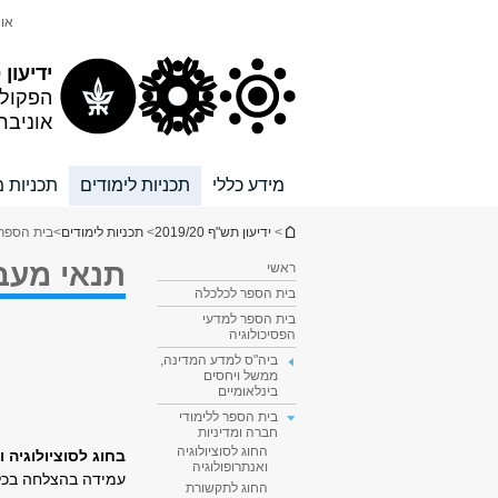
תוכן
תפריט
אונ
עליון
ראשי
ידיעון 2019/20
הפקול
אוניבר
מידע כללי
תכניות לימודים
תכניות מ
הינך נמצא כאן
>
ידיעון תש"ף 2019/20
>
תכניות לימודים
>
בית הספר 
תנאי מעב
ראשי
בית הספר לכלכלה
בית הספר למדעי
הפסיכולוגיה
ביה"ס למדע המדינה,
ממשל ויחסים
בינלאומיים
בית הספר ללימודי
חברה ומדיניות
החוג לסוציולוגיה
בחוג לסוציולוגיה ו
ואנתרופולוגיה
עמידה בהצלחה בכל 
החוג לתקשורת