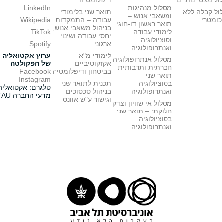
ל מצטיינות.ים
דיפלומטיה
מסלול מנהיגות
LinkedIn
ול קבלה ללא
תואר שני בלימודי
ומשאבי אנוש –
כומטרי
עבודה – התמקדות
Wikipedia
תואר ראשון דו-חוגי
בניהול משאבי אנוש,
לימודי עבודה
TikTok
יחסי עבודה ושינוי
וסוציולוגיה
ארגוני
Spotify
ואנתרופולוגיה
לימודי מ"א
ערוץ אקטואליה
מסלול אנתרופולוגיה
אקזקוטיביים
של הפקולטה
חברתית ותרבותית –
בביטחון ודיפלומטיה
Facebook
תואר שני
Instagram
בסוציולוגיה
תכנית לתואר שני
טלגרם: אקטואליה
ואנתרופולוגיה
בניהול סכסוכים
מדעי החברה TAU
וגישור ע"ש אוונס
מסלול אי שוויון וצדק
חלוקתי – תואר שני
בסוציולוגיה
ואנתרופולוגיה