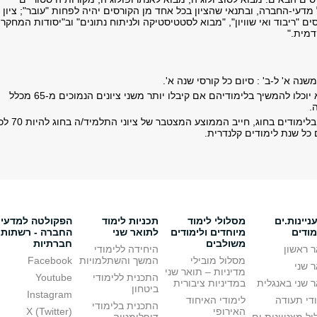
מדעי-החברה, ובתנאי שהציון בכל אחד מן הקורסים יהיה לפחות "עובר"; ציון
ים "ריבוד ואי שוויון", "מבוא לסטטיסטיקה ולניתוח נתונים" וב"יסודות המחקר
דמית
".
נה א' ל-ב' : סיום כל קורסי שנה א'.
תלמידים לא יוכלו להמשיך בלימודיהם אם קיבלו יותר משני ציונים הנמוכים מ-65 מכלל
.
כדי להמשיך בלימודים בחוג, חייב הממוצע המצטבר של ציונ
כל שנת לימודים קלנדרית.
יינות.ים
מסלולי לימוד
תכניות לימוד
הפקולטה למדעי
מודים
מיוחדים ולימודים
לתואר שני
החברה - רשתות
משולבים
חברתיות
 ראשון
היחידה ללימודי
מסלול מובילי
המשך והשתלמויות
Facebook
 שני
מדיניות – תואר שני
התכנית ללימודי
Youtube
 שני באנגלית
במדיניות ציבורית
ביטחון
Instagram
די תעודה
לימודי האיחוד
התכנית בלימודי
האירופי
X (Twitter)