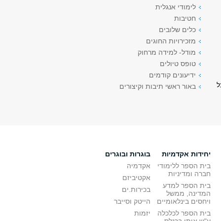
לימודי אנגלית
חטיבות
כלים שלובים
מזכירויות החוגים
מודל- למידה מרחוק
טופס טיולים
ידיעונים קודמים
י התלמיד/ה בחוג להיות 70 לכל
באור ראשי תיבות וקיצורים
יחידות אקדמיות
בוגרות ובוגרים
בית הספר ללימודי
אקדמיה
חברה ומדיניות
אקטיביזם
בית הספר למדע
בכירות.ים
המדינה, ממשל
ויחסים בינלאומיים
הייטק וסייבר
בית הספר לכלכלה
יזמות