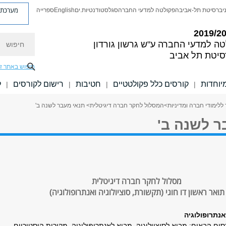
מערכת פ
יברסיטת תל-אביב
הפקולטה למדעי החברה
סגל
סטודנטיות.ים
English
ספרייה
חיפוש
טה למדעי החברה
ע"ש גרשון גורדון
סיטת תל אביב
חיפוש באתר ז
יוחדות
קורסים כלל פקולטטיים
חטיבות
רישום לקורסים
ל
|
|
|
|
ללימודי חברה ומדיניות
>
המסלול לחקר חברה דיגיטלית
> תנאי מעבר לשנה ב'
ר לשנה ב'
מסלול לחקר חברה דיגיטלית
תואר ראשון דו חוגי (תקשורת, סוציולוגיה ואנתרופולוגיה)
אנתרופולוגיה
מוצע 70 בקורסים הבאים: מבוא לסוציולוגיה, מבוא לאנתרופולוגיה, מקורות היסטוריים