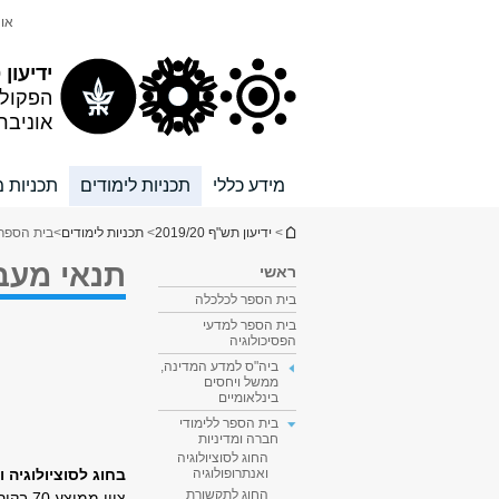
תוכן
תפריט
אונ
עליון
ראשי
ידיעון 2019/20
הפקול
אוניבר
מידע כללי
תכניות לימודים
תכניות מ
הינך נמצא כאן
>
ידיעון תש"ף 2019/20
>
תכניות לימודים
>
בית הספר 
תנאי מעב
ראשי
בית הספר לכלכלה
בית הספר למדעי
הפסיכולוגיה
ביה"ס למדע המדינה,
ממשל ויחסים
בינלאומיים
בית הספר ללימודי
חברה ומדיניות
החוג לסוציולוגיה
בחוג לסוציולוגיה ו
ואנתרופולוגיה
החוג לתקשורת
ציון מ