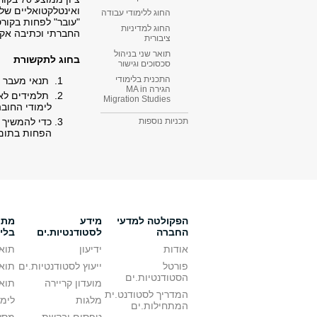
ואינטלקטואליים של 
החוג ללימודי עבודה
"עובר" לפחות בקורס
החוג למדיניות
החברתי וכתיבה אק
ציבורית
תואר שני בניהול
בחוג לתקשורת
סכסוכים וגישור
התכנית בלימודי
תנאי מעבר מש
הגירה MA in
Migration Studies​
לימודי החובה
תכניות נוספות
הפחות בתום 
הפקולטה למדעי
מידע
מתענ
החברה
לסטודנטיות.ים
בלי
אודות
ידיעון
תואר
פורטל
ייעוץ לסטודנטיות.ים
תואר
הסטודנטיות.ים
מועדון קריירה
תואר
המדריך לסטודנט.ית
מלגות
לימו
המתחילות.ים