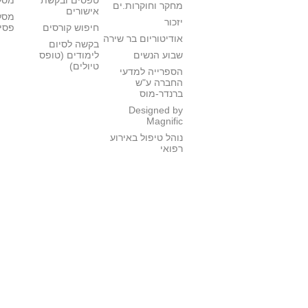
טפסים ובקשת
מסלו
מחקר וחוקרות.ים
אישורים
מסל
יזכור
חיפוש קורסים
פסי
אודיטוריום בר שירה
בקשה לסיום
שבוע הנשים
לימודים (טופס
טיולים)
הספרייה למדעי
החברה ע"ש
ברנדר-מוס
Designed by
Magnific
נוהל טיפול באירוע
רפואי