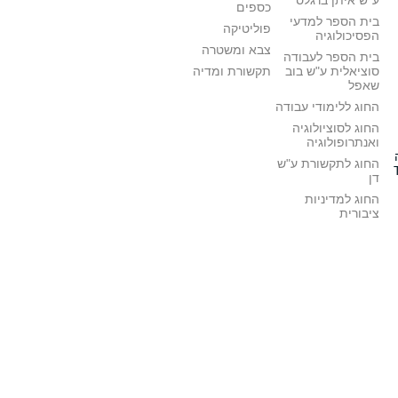
ע"ש איתן ברגלס
כספים
בית הספר למדעי
פוליטיקה
הפסיכולוגיה
צבא ומשטרה
בית הספר לעבודה
סוציאלית ע"ש בוב
תקשורת ומדיה
שאפל
החוג ללימודי עבודה
החוג לסוציולוגיה
ואנתרופולוגיה
החוג לתקשורת ע"ש
דן
החוג למדיניות
ציבורית