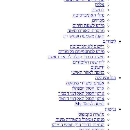
אלפון
דרושים
נהלי האוניברסיטה
מכרזים
מידע לשעת חירום
מבקרת האוניברסיטה
תקנון משמעת ופסקי דין
לימודים
רישום לאוניברסיטה
מידע למתעניינים בלימודים
חישוב סיכויי קבלה לתואר ראשון
לוח שנת הלימודים
ידיעונים
כניסה לאזור האישי
סגל ומינהלה
אגפים ומשרדי מינהלה
ארגון הסגל המנהלי
ארגון הסגל האקדמי הבכיר
ארגון הסגל האקדמי הזוטר
כניסה ל-My Tau
נגישות
נגישות בקמפוס
מניעה וטיפול בהטרדה מינית
הנחיות בדבר חוק חופש המידע
הצהרת נגישות