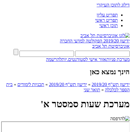
דילוג לתוכן העיקרי
תפריט עליון
תפריט ראשי
תוכן ראשי
ידיעון 2019/20
הפקולטה למדעי החברה
אוניברסיטת תל אביב
מערכת פניות
אזור אישי לסטודנטים.יות
להרשמה
הינך נמצא כאן
ידיעון תש"ף 2019/20
»
ידיעון תש"ף 2019/20
»
תכניות לימודים
»
בית
הספר לכלכלה
»
תואר שני
מערכת שעות סמסטר א'