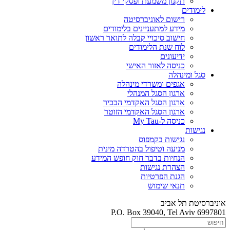
תקנון משמעת ופסקי דין
לימודים
רישום לאוניברסיטה
מידע למתעניינים בלימודים
חישוב סיכויי קבלה לתואר ראשון
לוח שנת הלימודים
ידיעונים
כניסה לאזור האישי
סגל ומינהלה
אגפים ומשרדי מינהלה
ארגון הסגל המנהלי
ארגון הסגל האקדמי הבכיר
ארגון הסגל האקדמי הזוטר
כניסה ל-My Tau
נגישות
נגישות בקמפוס
מניעה וטיפול בהטרדה מינית
הנחיות בדבר חוק חופש המידע
הצהרת נגישות
הגנת הפרטיות
תנאי שימוש
אוניברסיטת תל אביב
P.O. Box 39040, Tel Aviv 6997801