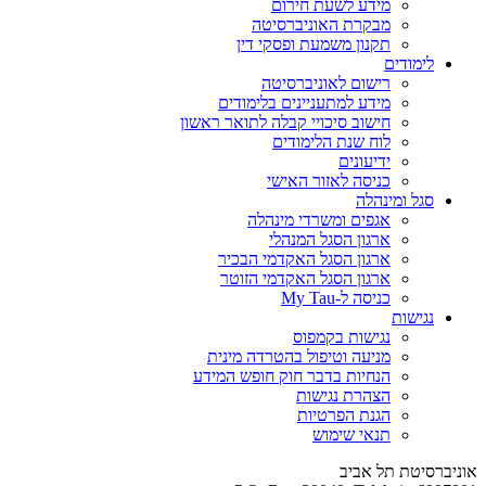
מידע לשעת חירום
מבקרת האוניברסיטה
תקנון משמעת ופסקי דין
לימודים
רישום לאוניברסיטה
מידע למתעניינים בלימודים
חישוב סיכויי קבלה לתואר ראשון
לוח שנת הלימודים
ידיעונים
כניסה לאזור האישי
סגל ומינהלה
אגפים ומשרדי מינהלה
ארגון הסגל המנהלי
ארגון הסגל האקדמי הבכיר
ארגון הסגל האקדמי הזוטר
כניסה ל-My Tau
נגישות
נגישות בקמפוס
מניעה וטיפול בהטרדה מינית
הנחיות בדבר חוק חופש המידע
הצהרת נגישות
הגנת הפרטיות
תנאי שימוש
אוניברסיטת תל אביב