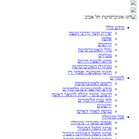
מידע כללי
יצירת קשר ודרכי הגעה
אלפון
דרושים
נהלי האוניברסיטה
מכרזים
מידע לשעת חירום
מבקרת האוניברסיטה
תקנון משמעת ופסקי דין
לימודים
רישום לאוניברסיטה
מידע למתעניינים בלימודים
חישוב סיכויי קבלה לתואר ראשון
לוח שנת הלימודים
ידיעונים
כניסה לאזור האישי
סגל ומינהלה
אגפים ומשרדי מינהלה
ארגון הסגל המנהלי
ארגון הסגל האקדמי הבכיר