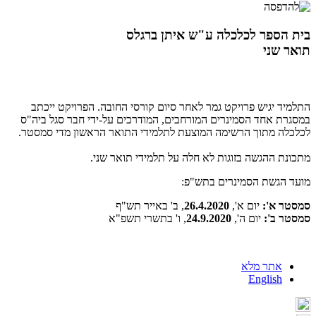
בית הספר לכלכלה ע"ש איתן ברגלס
תואר שני
התלמיד יגיש פרויקט גמר לאחר סיום קורסי החובה. הפרויקט ייכתב
במסגרת אחד הסמינרים המורחבים, המודרכים על-ידי חבר סגל ביה"ס
לכלכלה מתוך הרשימה המוצעת לתלמידי התואר הראשון מדי סמסטר.
מתכונת ההגשה בזוגות לא חלה על תלמידי תואר שני.
מועד הגשת הסמינרים בתש"פ:
סמסטר א':
יום א',
26.4.2020
, ב' באייר תש"ף
סמסטר ב':
יום ה',
24.9.2020
, ו' בתשרי תשפ"א
אתר מלא
English