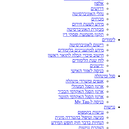
אלפון
דרושים
נהלי האוניברסיטה
מכרזים
מידע לשעת חירום
מבקרת האוניברסיטה
תקנון משמעת ופסקי דין
לימודים
רישום לאוניברסיטה
מידע למתעניינים בלימודים
חישוב סיכויי קבלה לתואר ראשון
לוח שנת הלימודים
ידיעונים
כניסה לאזור האישי
סגל ומינהלה
אגפים ומשרדי מינהלה
ארגון הסגל המנהלי
ארגון הסגל האקדמי הבכיר
ארגון הסגל האקדמי הזוטר
כניסה ל-My Tau
נגישות
נגישות בקמפוס
מניעה וטיפול בהטרדה מינית
הנחיות בדבר חוק חופש המידע
הצהרת נגישות