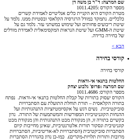
שם המרצה: ד"ר בן משה דן
מספר הקורס :1011.4205
​מטרת הקורס היא הקניית כלים אנליטיים לאמידת קשרים
כלכליים. נתמקד במודל הרגרסיה הקלאסי ובסטיות ממנו. נלמד על
שיטת ריבועים פחותים ועל שימוש במשתני עזר. נלמד גם על
שיטת ה-
GMM
ועל שיטת הנראות המקסימאלית לאמידת מודלים
של בחירה בדידה.
הבא >
קורסי בחירה
קורסי בחירה
החלטות בתנאי אי-ודאות
שם המרצה :פרופ' גלבוע יצחק
מספר הקורס: 1011.4686
הקורס יעסוק בתורות של קבלת החלטות בתנאי אי-ודאות. נפתח
בתורה הקלאסית – תורת תוחלת התועלת עם הסתברויות
סוביקטיביות. נשים דגש על אקסיומטיזציות התנהגותיות ועל
ההנחות הקוגניטיביות המפורשות והמשתמעות של התורה. נדון
בקשיים בתורה זו, הן מנקודת מבט התנהגותית והן מנקודת מבט
קוגניטיבית ונסקור תורות אלטרנטיביות, שאינן מחייבות קיום
הסתברות סוביקטיבית (הסתברויות לא-אדיטיביות, הסתברויות
מרובות ותורות תלויות-מקרים). כמו-כן נדון בהגדרת הסתברות