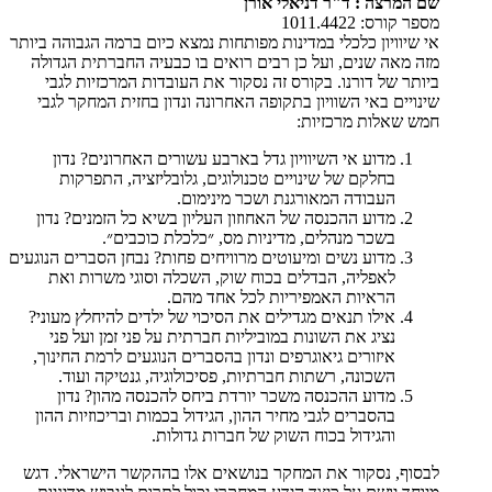
שם המרצה : ד"ר דניאלי אורן
מספר קורס: 1011.4422
אי שיוויון כלכלי במדינות מפותחות נמצא כיום ברמה הגבוהה ביותר
מזה מאה שנים, ועל כן רבים רואים בו כבעיה החברתית הגדולה
ביותר של דורנו. בקורס זה נסקור את העובדות המרכזיות לגבי
שינויים באי השוויון בתקופה האחרונה ונדון בחזית המחקר לגבי
חמש שאלות מרכזיות:
מדוע אי השיוויון גדל בארבע עשורים האחרונים? נדון
בחלקם של שינויים טכנולוגים, גלובליזציה, התפרקות
העבודה המאורגנת ושכר מינימום.
מדוע ההכנסה של האחוזון העליון בשיא כל הזמנים? נדון
בשכר מנהלים, מדיניות מס, ״כלכלת כוכבים״.
מדוע נשים ומיעוטים מרוויחים פחות? נבחן הסברים הנוגעים
לאפליה, הבדלים בכוח שוק, השכלה וסוגי משרות ואת
הראיות האמפיריות לכל אחד מהם.
אילו תנאים מגדילים את הסיכוי של ילדים להיחלץ מעוני?
נציג את השונות במוביליות חברתית על פני זמן ועל פני
איזורים גיאוגרפים ונדון בהסברים הנוגעים לרמת החינוך,
השכונה, רשתות חברתיות, פסיכולוגיה, גנטיקה ועוד.
מדוע ההכנסה משכר יורדת ביחס להכנסה מהון? נדון
בהסברים לגבי מחיר ההון, הגידול בכמות ובריכוזיות ההון
והגידול בכוח השוק של חברות גדולות.
לבסוף, נסקור את המחקר בנושאים אלו בההקשר הישראלי. דגש