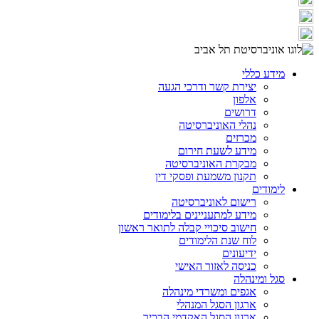
מידע כללי
יצירת קשר ודרכי הגעה
אלפון
דרושים
נהלי האוניברסיטה
מכרזים
מידע לשעת חירום
מבקרת האוניברסיטה
תקנון משמעת ופסקי דין
לימודים
רישום לאוניברסיטה
מידע למתעניינים בלימודים
חישוב סיכויי קבלה לתואר ראשון
לוח שנת הלימודים
ידיעונים
כניסה לאזור האישי
סגל ומינהלה
אגפים ומשרדי מינהלה
ארגון הסגל המנהלי
ארגון הסגל האקדמי הבכיר