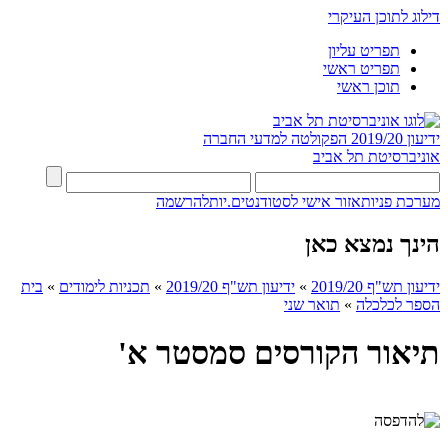
דילוג לתוכן העיקרי
תפריט עליון
תפריט ראשי
תוכן ראשי
ידיעון 2019/20
הפקולטה למדעי החברה
אוניברסיטת תל אביב
מערכת פניות
אזור אישי לסטודנטים.יות
להרשמה
הינך נמצא כאן
ידיעון תש"ף 2019/20
»
ידיעון תש"ף 2019/20
»
תכניות לימודים
»
בית
הספר לכלכלה
»
תואר שני
תיאור הקורסים סמסטר א'