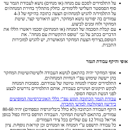
על התלמידים לסכם עם מנחה (או מנחים) נושא לעבודת הגמר עד
סוף הסמסטר השלישי ללימודים. כחלק מתהליך בחירת המנחה/ים
על התלמיד/ה להגיש למנחה/ים הצעה כתובה בהיקף של 4-3
עמודים בה יפורטו נושא המחקר, רקע תיאורטי קצר, שיטת
המחקר ולוח זמנים לביצוע.
עם קבלת הסכמה של המנחה (או המנחים) יסכמו ויאשרו הללו את
הדברים בכתב על גבי "טופס התקשרות עם מנחה". את
הטופס,בצירוף הצעת המחקר המאושרת, יש להגיש למזכירות
התכנית.
אופי והיקף עבודת הגמר
אופי המחקר יהיה בהתאם לנושא העבודה ולשיטה/שיטות המחקר
בהן ייעשה שימוש עפ"י הנחיות המנחה/ים.
התלמידים ימסרו למנחה טיוטה של עבודתם. בסמכות המנחה
לבקש תיקונים ושינויים בעבודה, אותם התלמידים נדרשים לבצע
לפני הגשת הנוסח הסופי.
עבודת הגמר הכתובה תוגש עפ"י כללי האוניברסיטה המופיעים
בידיעון הפקולטה למדעי החברה.
היקף העבודה הכתובה (לא כולל ביבליוגרפיה ונספחים) יהיה 80-60
עמודים, בהתאם לשיטת המחקר. העבודה תודפס ברווח כפול בגופן
אריאל בגודל 12 עם שוליים בכל צידי העמודים.
כל עבודה תישפט ע"י המנחה או המנחים וכן קורא/ת נוסף/ת. ציון