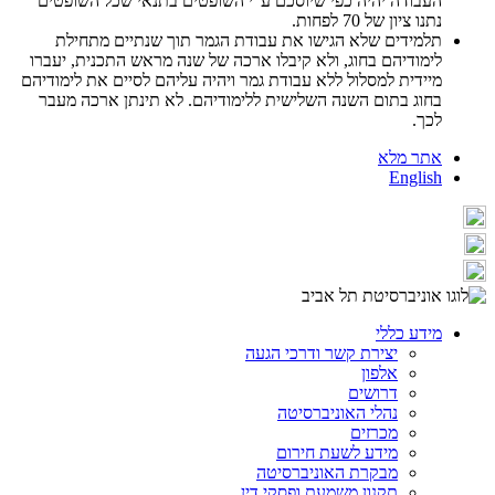
העבודה יהיה כפי שיוסכם ע"י השופטים בתנאי שכל השופטים
נתנו ציון של 70 לפחות.
תלמידים שלא הגישו את עבודת הגמר תוך שנתיים מתחילת
לימודיהם בחוג, ולא קיבלו ארכה של שנה מראש התכנית, יעברו
מיידית למסלול ללא עבודת גמר ויהיה עליהם לסיים את לימודיהם
בחוג בתום השנה השלישית ללימודיהם. לא תינתן ארכה מעבר
לכך.
אתר מלא
English
מידע כללי
יצירת קשר ודרכי הגעה
אלפון
דרושים
נהלי האוניברסיטה
מכרזים
מידע לשעת חירום
מבקרת האוניברסיטה
תקנון משמעת ופסקי דין