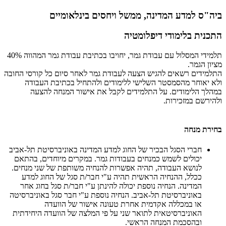
ביה"ס למדע המדינה, ממשל ויחסים בינלאומיים
התכנית בלימודי דיפלומטיה
תלמידי המסלול עם עבודת גמר, יחויבו בכתיבת עבודת גמר המהווה 40%
מציון הגמר.
התלמידים רשאים להגיש הצעה לעבודת גמר לאחר סיום כל קורסי החובה
ולא יאוחר מהסמסטר השלישי ללימודים ולהתחיל בכתיבת העבודה
במהלך הלימודים. על התלמידים לקבל את אישור המנחה להצעה
ולהירשם במזכירות.
​בחירת מנחה
חברי הסגל הבכיר של החוג למדע המדינה באוניברסיטת תל-אביב
יכולים לשמש כמנחים בעבודות גמר. במקרים מיוחדים, בהתאם
לנושא העבודה, תהיה אפשרות להנחיה משותפת של שני מנחים.
ככלל, ההנחיה הראשית תהיה ע"י חבר/ת סגל של החוג למדע
המדינה. הנחיה נוספת יכולה להינתן ע"י חבר/ת סגל בחוג אחר
באוניברסיטת תל-אביב. הנחיה נוספת ע"י חבר סגל באוניברסיטה
או במכללה אקדמית אחרת טעונה אישור של הוועדה
האוניברסיטאית לתואר שני על פי המלצה של הוועדה היחידתית
ובהסכמת המנחה הראשי.