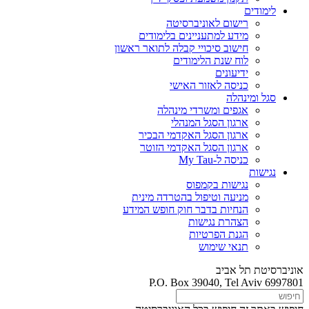
לימודים
רישום לאוניברסיטה
מידע למתעניינים בלימודים
חישוב סיכויי קבלה לתואר ראשון
לוח שנת הלימודים
ידיעונים
כניסה לאזור האישי
סגל ומינהלה
אגפים ומשרדי מינהלה
ארגון הסגל המנהלי
ארגון הסגל האקדמי הבכיר
ארגון הסגל האקדמי הזוטר
כניסה ל-My Tau
נגישות
נגישות בקמפוס
מניעה וטיפול בהטרדה מינית
הנחיות בדבר חוק חופש המידע
הצהרת נגישות
הגנת הפרטיות
תנאי שימוש
אוניברסיטת תל אביב
P.O. Box 39040, Tel Aviv 6997801