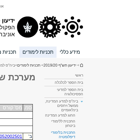
תוכן
תפריט
אונ
עליון
ראשי
ידיעון 2019/20
הפקול
אוניבר
מידע כללי
תכניות לימודים
תכניות מ
הינך נמצא כאן
>
ידיעון תש"ף 2019/20
>
תכניות לימודים
>
ביה"ס למד
מערכת שע
ראשי
בית הספר לכלכלה
בית הספר למדעי
הפסיכולוגיה
ביה"ס למדע המדינה,
ממשל ויחסים
בינלאומיים
החוג למדע המדינה
התכנית ללימודי
ביטחון
התכנית בלימודי
דיפלומטיה