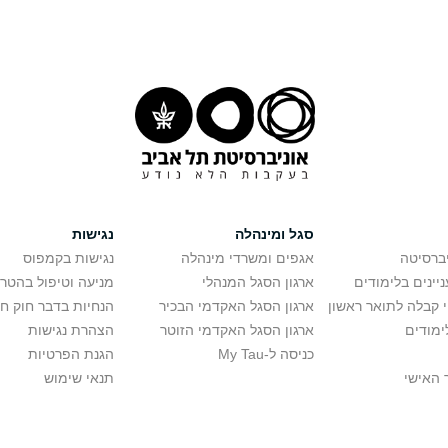
סגל ומינהלה
נגישות
יברסיטה
אגפים ומשרדי מינהלה
נגישות בקמפוס
יינים בלימודים
ארגון הסגל המנהלי
מניעה וטיפול בהטר
י קבלה לתואר ראשון
ארגון הסגל האקדמי הבכיר
הנחיות בדבר חוק ח
ימודים
ארגון הסגל האקדמי הזוטר
הצהרת נגישות
כניסה ל-My Tau
הגנת הפרטיות
 האישי
תנאי שימוש