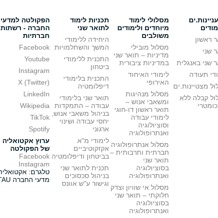
יינות.ים
מסלולי לימוד
תכניות לימוד
הפקולטה למדעי
מודים
מיוחדים ולימודים
לתואר שני
החברה - רשתות
משולבים
חברתיות
 ראשון
היחידה ללימודי
מסלול מובילי
המשך והשתלמויות
Facebook
 שני
מדיניות – תואר שני
התכנית ללימודי
Youtube
 שני באנגלית
במדיניות ציבורית
ביטחון
Instagram
די תעודה
לימודי האיחוד
התכנית בלימודי
האירופי
X (Twitter)
ל מצטיינות.ים
דיפלומטיה
מסלול מנהיגות
LinkedIn
ול קבלה ללא
תואר שני בלימודי
ומשאבי אנוש –
כומטרי
עבודה – התמקדות
Wikipedia
תואר ראשון דו-חוגי
בניהול משאבי אנוש,
לימודי עבודה
TikTok
יחסי עבודה ושינוי
וסוציולוגיה
ארגוני
Spotify
ואנתרופולוגיה
לימודי מ"א
ערוץ אקטואליה
מסלול אנתרופולוגיה
אקזקוטיביים
של הפקולטה
חברתית ותרבותית –
בביטחון ודיפלומטיה
Facebook
תואר שני
Instagram
בסוציולוגיה
תכנית לתואר שני
טלגרם: אקטואליה
ואנתרופולוגיה
בניהול סכסוכים
מדעי החברה TAU
וגישור ע"ש אוונס
מסלול אי שוויון וצדק
חלוקתי – תואר שני
בסוציולוגיה
ואנתרופולוגיה