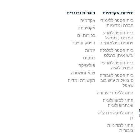
יחידות אקדמיות
בוגרות ובוגרים
בית הספר ללימודי
אקדמיה
חברה ומדיניות
אקטיביזם
בית הספר למדע
בכירות.ים
המדינה, ממשל
ויחסים בינלאומיים
הייטק וסייבר
בית הספר לכלכלה
יזמות
ע"ש איתן ברגלס
כספים
בית הספר למדעי
פוליטיקה
הפסיכולוגיה
צבא ומשטרה
בית הספר לעבודה
סוציאלית ע"ש בוב
תקשורת ומדיה
שאפל
החוג ללימודי עבודה
החוג לסוציולוגיה
ואנתרופולוגיה
החוג לתקשורת ע"ש
דן
החוג למדיניות
ציבורית