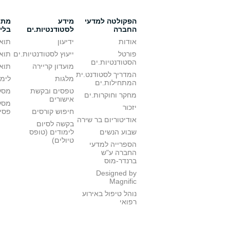
הפקולטה למדעי
מידע
מתענ
החברה
לסטודנטיות.ים
בלי
אודות
ידיעון
תואר
פורטל
ייעוץ לסטודנטיות.ים
תואר
הסטודנטיות.ים
מועדון קריירה
תואר
המדריך לסטודנט.ית
מלגות
לימו
המתחילות.ים
טפסים ובקשת
מסלו
מחקר וחוקרות.ים
אישורים
מסל
יזכור
חיפוש קורסים
פסי
אודיטוריום בר שירה
בקשה לסיום
שבוע הנשים
לימודים (טופס
טיולים)
הספרייה למדעי
החברה ע"ש
ברנדר-מוס
Designed by
Magnific
נוהל טיפול באירוע
רפואי