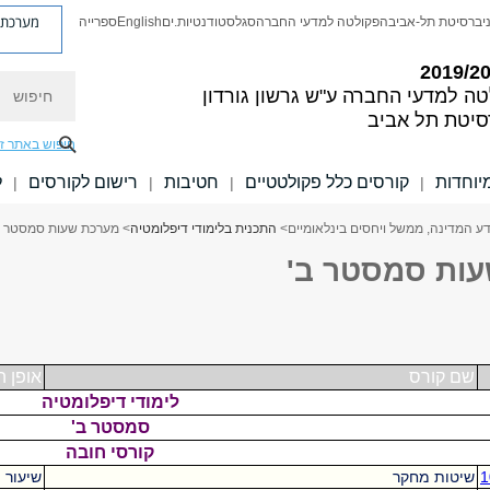
מערכת פ
יברסיטת תל-אביב
הפקולטה למדעי החברה
סגל
סטודנטיות.ים
English
ספרייה
חיפוש
טה למדעי החברה
ע"ש גרשון גורדון
סיטת תל אביב
חיפוש באתר ז
יוחדות
קורסים כלל פקולטטיים
חטיבות
רישום לקורסים
ל
|
|
|
|
ע המדינה, ממשל ויחסים בינלאומיים
>
התכנית בלימודי דיפלומטיה
> מערכת שעות סמסטר ב
ות סמסטר ב'