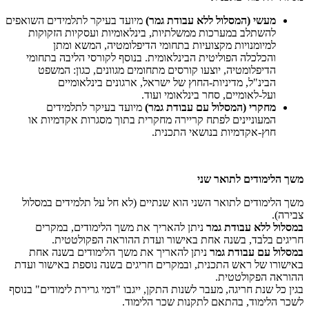
מעשי
(המסלול ללא עבודת גמר)
מיועד בעיקר לתלמידים השואפים
להשתלב במערכות ממשלתיות, בינלאומיות ועסקיות הזקוקות
למיומנויות מקצועיות בתחומי הדיפלומטיה, המשא ומתן
והכלכלה הפוליטית הבינלאומית. בנוסף לקורסי הליבה בתחומי
הדיפלומטיה, יוצעו קורסים מתחומים מגוונים, כגון: המשפט
הבינ"ל, מדיניות-החוץ של ישראל, ארגונים בינלאומיים
ועל-לאומיים, סחר בינלאומי ועוד.
מחקרי
(המסלול עם עבודת גמר)
מיועד בעיקר לתלמידים
המעוניינים לפתח קריירה מחקרית בתוך מסגרות אקדמיות או
חוץ-אקדמיות בנושאי התכנית.
משך הלימודים לתואר שני
משך הלימודים לתואר השני הוא שנתיים (לא חל על תלמידים במסלול
צבירה).
במסלול ללא עבודת גמר
ניתן להאריך את משך הלימודים, במקרים
חריגים בלבד, בשנה אחת באישור ועדת ההוראה הפקולטטית.
במסלול עם עבודת גמר
ניתן להאריך את משך הלימודים בשנה אחת
באישורו של ראש התכנית, ובמקרים חריגים בשנה נוספת באישור ועדת
ההוראה הפקולטטית.
בגין כל שנת חריגה, מעבר לשנות התקן, ייגבו "דמי גרירת לימודים" בנוסף
לשכר הלימוד, בהתאם לתקנות שכר הלימוד.