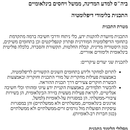
ביה"ס למדע המדינה, ממשל ויחסים בינלאומיים
התכנית בלימודי דיפלומטיה
מטרת התכנית
התכנית מיועדת להקנות ידע, כלי ניתוח ודרכי חשיבה ברמה מתקדמת
בתחומי הדיפלומטיה המודרנית ופתרון קונפליקטים וכן בתחומים משיקים,
כגון היסטוריה מדינית, קבלת החלטות, תקשורת והסברה, כלכלה פוליטית
בינלאומית ולימודים אזוריים.
לתכנית שני יעדים עיקריים:
לתרום למחקר ולידע בתחומים השונים הקשורים לדיפלומטיה,
באמצעות פעילות מחקרית של מורי התכנית וחוקריה ובאמצעות
הכשרת חוקרים צעירים דרך תכנית ההוראה.
להכשיר תלמידים, באמצעות הקניית ידע עיוני ומהותי וכלי חשיבה
אנליטיים, לקראת פעילות מעשית בזירה הבינלאומית, הן בשירות
ציבורי-ממשלתי, הן במסגרות על-לאומיות (למשל,
ארגונים בינלאומיים, ממשלתיים ולא ממשלתיים) והן במסגרות
עיסקיות הפועלות מול גורמים זרים-ממשלתיים ולא ממשלתיים
(כגון חברות רב-לאומיות).
​מסלולי הלימוד בתכנית