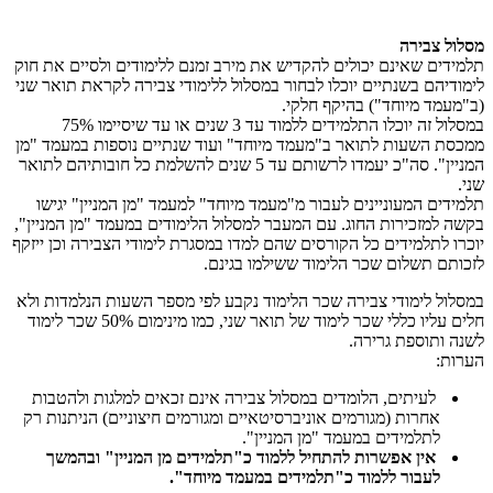
מסלול צבירה
תלמידים שאינם יכולים להקדיש את מירב זמנם ללימודים ולסיים את חוק
לימודיהם בשנתיים יוכלו לבחור במסלול ללימודי צבירה לקראת תואר שני
(ב"מעמד מיוחד") בהיקף חלקי.
במסלול זה יוכלו התלמידים ללמוד עד 3 שנים או עד שיסיימו 75%
ממכסת השעות לתואר ב"מעמד מיוחד" ועוד שנתיים נוספות במעמד "מן
המניין". סה"כ יעמדו לרשותם עד 5 שנים להשלמת כל חובותיהם לתואר
שני.
​תלמידים המעוניינים לעבור מ"מעמד מיוחד" למעמד "מן המניין" יגישו
בקשה למזכירות החוג. עם המעבר למסלול הלימודים במעמד "מן המניין",
יוכרו לתלמידים כל הקורסים שהם למדו במסגרת לימודי הצבירה וכן ייזקף
לזכותם תשלום שכר הלימוד ששילמו בגינם.
במסלול לימודי צבירה שכר הלימוד נקבע לפי מספר השעות הנלמדות ולא
חלים עליו כללי שכר לימוד של תואר שני, כמו מינימום 50% שכר לימוד
לשנה ותוספת גרירה.
הערות:
לעיתים, הלומדים במסלול צבירה אינם זכאים למלגות ולהטבות
אחרות (מגורמים אוניברסיטאיים ומגורמים חיצוניים) הניתנות רק
לתלמידים במעמד "מן המניין".
אין אפשרות להתחיל ללמוד כ"תלמידים מן המניין" ובהמשך
לעבור ללמוד כ"תלמידים במעמד מיוחד".