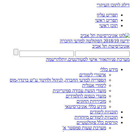
דילוג לתוכן העיקרי
תפריט עליון
תפריט ראשי
תוכן ראשי
ידיעון 2018/19
הפקולטה למדעי החברה
אוניברסיטת תל אביב
מערכת פניות
אזור אישי לסטודנטים.יות
להרשמה
מידע כללי
אישורי לימודים
הספרייה למדעי החברה, לניהול ולחינוך ע"ש ברנדר-מוס
לימודי אנגלית
מועדי הגשת עבודה סמינריונית
מועדי כנסים לתלמידים
מזכירויות החוגים
מידע כללי אוניברסיטאי
תוכניות לימודים
תוכניות לימודים מיוחדות
קורסים כלל פקולטטיים
מערכת שעות סמסטר א'