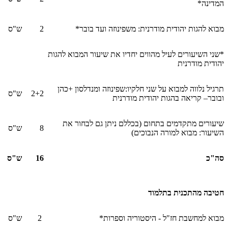
המדינה*
מבוא להגות יהודית מודרנית: משפינוזה ועד בובר*
2
ש"ס
*שני השיעורים לעיל מהווים יחדיו את שיעור המבוא להגות
יהודית מודרנית
תרגיל נלווה למבוא על שני חלקיו:שפינוזה ומנדלסון +כהן
2+2
ש"ס
ובובר– קריאה בהגות יהודית מודרנית
שיעורים מתקדמים בתחום (בכללם ניתן גם לבחור את
8
ש"ס
השיעור: מבוא למורה הנבוכים)
סה"כ
16
ש"ס
חטיבה מהתכנית בתלמוד
מבוא למחשבת חז"ל - היסטוריה וספרות*
2
ש"ס