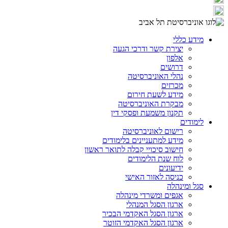
מידע כללי
יצירת קשר ודרכי הגעה
אלפון
דרושים
נהלי האוניברסיטה
מכרזים
מידע לשעת חירום
מבקרת האוניברסיטה
תקנון משמעת ופסקי דין
לימודים
רישום לאוניברסיטה
מידע למתעניינים בלימודים
חישוב סיכויי קבלה לתואר ראשון
לוח שנת הלימודים
ידיעונים
כניסה לאזור האישי
סגל ומינהלה
אגפים ומשרדי מינהלה
ארגון הסגל המנהלי
ארגון הסגל האקדמי הבכיר
ארגון הסגל האקדמי הזוטר