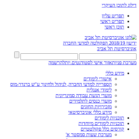
דילוג לתוכן העיקרי
תפריט עליון
תפריט ראשי
תוכן ראשי
ידיעון 2018/19
הפקולטה למדעי החברה
אוניברסיטת תל אביב
מערכת פניות
אזור אישי לסטודנטים.יות
להרשמה
מידע כללי
אישורי לימודים
הספרייה למדעי החברה, לניהול ולחינוך ע"ש ברנדר-מוס
לימודי אנגלית
מועדי הגשת עבודה סמינריונית
מועדי כנסים לתלמידים
מזכירויות החוגים
מידע כללי אוניברסיטאי
תוכניות לימודים
תוכניות לימודים מיוחדות
קורסים כלל פקולטטיים
מערכת שעות סמסטר א'