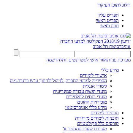
דילוג לתוכן העיקרי
תפריט עליון
תפריט ראשי
תוכן ראשי
ידיעון 2018/19
הפקולטה למדעי החברה
אוניברסיטת תל אביב
מערכת פניות
אזור אישי לסטודנטים.יות
להרשמה
מידע כללי
אישורי לימודים
הספרייה למדעי החברה, לניהול ולחינוך ע"ש ברנדר-מוס
לימודי אנגלית
מועדי הגשת עבודה סמינריונית
מועדי כנסים לתלמידים
מזכירויות החוגים
מידע כללי אוניברסיטאי
תוכניות לימודים
תוכניות לימודים מיוחדות
קורסים כלל פקולטטיים
מערכת שעות סמסטר א'