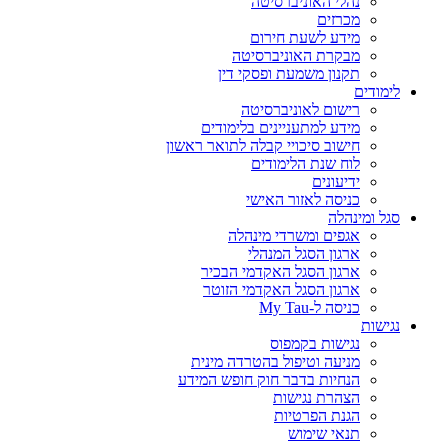
נהלי האוניברסיטה
מכרזים
מידע לשעת חירום
מבקרת האוניברסיטה
תקנון משמעת ופסקי דין
לימודים
רישום לאוניברסיטה
מידע למתעניינים בלימודים
חישוב סיכויי קבלה לתואר ראשון
לוח שנת הלימודים
ידיעונים
כניסה לאזור האישי
סגל ומינהלה
אגפים ומשרדי מינהלה
ארגון הסגל המנהלי
ארגון הסגל האקדמי הבכיר
ארגון הסגל האקדמי הזוטר
כניסה ל-My Tau
נגישות
נגישות בקמפוס
מניעה וטיפול בהטרדה מינית
הנחיות בדבר חוק חופש המידע
הצהרת נגישות
הגנת הפרטיות
תנאי שימוש