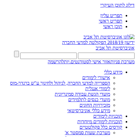
דילוג לתוכן העיקרי
תפריט עליון
תפריט ראשי
תוכן ראשי
ידיעון 2018/19
הפקולטה למדעי החברה
אוניברסיטת תל אביב
מערכת פניות
אזור אישי לסטודנטים.יות
להרשמה
מידע כללי
אישורי לימודים
הספרייה למדעי החברה, לניהול ולחינוך ע"ש ברנדר-מוס
לימודי אנגלית
מועדי הגשת עבודה סמינריונית
מועדי כנסים לתלמידים
מזכירויות החוגים
מידע כללי אוניברסיטאי
תוכניות לימודים
תוכניות לימודים מיוחדות
קורסים כלל פקולטטיים
מערכת שעות סמסטר א'