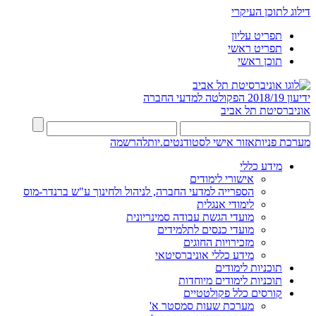
דילוג לתוכן העיקרי
תפריט עליון
תפריט ראשי
תוכן ראשי
ידיעון 2018/19
הפקולטה למדעי החברה
אוניברסיטת תל אביב
מערכת פניות
אזור אישי לסטודנטים.יות
להרשמה
מידע כללי
אישורי לימודים
הספרייה למדעי החברה, לניהול ולחינוך ע"ש ברנדר-מוס
לימודי אנגלית
מועדי הגשת עבודה סמינריונית
מועדי כנסים לתלמידים
מזכירויות החוגים
מידע כללי אוניברסיטאי
תוכניות לימודים
תוכניות לימודים מיוחדות
קורסים כלל פקולטטיים
מערכת שעות סמסטר א'