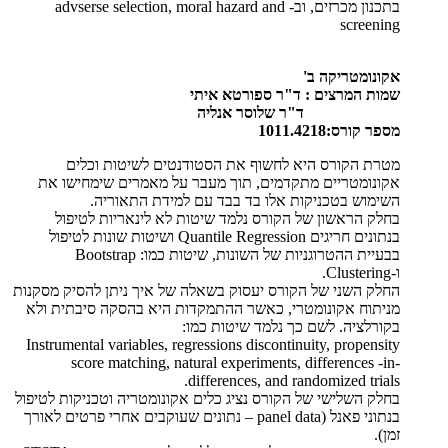
בתכנון מכרזים, וב-
advserse selection, moral hazard and
screening
אקונומטריקה ב'
שמות המרצים : ד"ר ספורטא איתי
ד"ר שלוסר אנליה
מספר קורס:1011.4218
מטרת הקורס היא לחשוף את הסטודנטים לשיטות וכלים
אקונומטריים מתקדמים, תוך מעבר על מאמרים שימחישו את
השימוש בטכניקות אלו בד בבד עם למידת התאוריה.
בחלק הראשון של הקורס נלמד שיטות לא לינאריות לטיפול
בנתונים חריגים
Quantile Regression
ושיטות שונות לטיפול
בבעיית ההטרוגניות של השונות, שיטות כמו:
Bootstrap
ו-
Clustering
.
החלק השני של הקורס יעסוק בשאלה של איך ניתן להסיק מסקנות
מניתוח אקונומטרי, כאשר ההתמקדות היא בהסקה סיבתית ולא
בקורלציה. לשם כך נלמד שיטות כמו:
Instrumental variables, regressions discontinuity, propensity
score matching, natural experiments, differences -in-
.
differences, and randomized trials
בחלק השלישי של הקורס נציג כלים אקונומטריה וטכניקות לטיפול
בנתוני פאנל (
panel data
– נתונים שעוקבים אחרי פרטים לאורך
זמן).