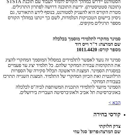
הסטודנט יידרש במהלך הקורס ללמוד לעבוד עם תוכנת
STSTA
(תוכנה סטטיסטית). ידיעת התוכנה דרושה לפתרון התרגילים.
מטרת הקורס היא להעניק לסטודנט, בנוסף לידע התאורטי, גם
ניסיון ביישום הטכניקות הנלמדות, לשם כך יינתנו במהלך הקורס
מספר תרגילים מקיפים.
סמינר מחקרי לתלמידי מוסמך בכלכלה
שם המרצה: ד"ר וייס דוד
מספר קורס: 1011.4420
סמינר זה נועד לאפשר לתלמידים במסלול המוסמך המחקרי להציג
את התקדמות עבודת המחקר שלהם. כל תלמיד יציג עד פעמיים
במסגרת הסמינר. המצגת הראשונה תכלול סקירה של הספרות
הרלוונטית ואת הכיוון המחקרי של התלמיד. המצגת השנייה תתרכז
בעבודת המחקר.
הסמינר מיועד לתלמידי התכנית המשותפת לביה"ס לכלכלה
באוניברסיטת תל אביב ולאוניברסיטה העברית בירושלים.
הבא >
קורסי בחירה
צדק חלוקתי
שם המרצה:פרופ' סגל עוזי