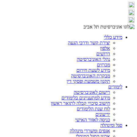
מידע כללי
יצירת קשר ודרכי הגעה
אלפון
דרושים
נהלי האוניברסיטה
מכרזים
מידע לשעת חירום
מבקרת האוניברסיטה
תקנון משמעת ופסקי דין
לימודים
רישום לאוניברסיטה
מידע למתעניינים בלימודים
חישוב סיכויי קבלה לתואר ראשון
לוח שנת הלימודים
ידיעונים
כניסה לאזור האישי
סגל ומינהלה
אגפים ומשרדי מינהלה
ארגון הסגל המנהלי