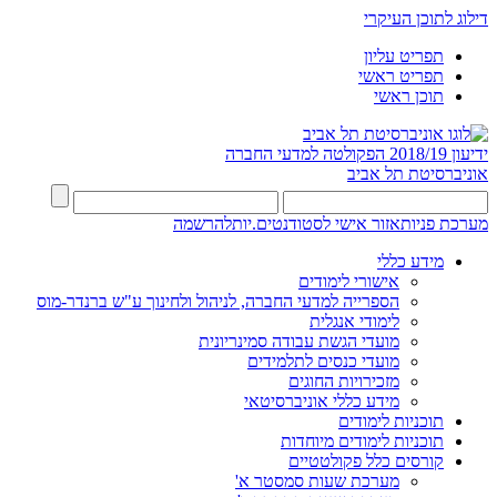
דילוג לתוכן העיקרי
תפריט עליון
תפריט ראשי
תוכן ראשי
ידיעון 2018/19
הפקולטה למדעי החברה
אוניברסיטת תל אביב
מערכת פניות
אזור אישי לסטודנטים.יות
להרשמה
מידע כללי
אישורי לימודים
הספרייה למדעי החברה, לניהול ולחינוך ע"ש ברנדר-מוס
לימודי אנגלית
מועדי הגשת עבודה סמינריונית
מועדי כנסים לתלמידים
מזכירויות החוגים
מידע כללי אוניברסיטאי
תוכניות לימודים
תוכניות לימודים מיוחדות
קורסים כלל פקולטטיים
מערכת שעות סמסטר א'