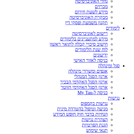
נהלי האוניברסיטה
מכרזים
מידע לשעת חירום
מבקרת האוניברסיטה
תקנון משמעת ופסקי דין
לימודים
רישום לאוניברסיטה
מידע למתעניינים בלימודים
חישוב סיכויי קבלה לתואר ראשון
לוח שנת הלימודים
ידיעונים
כניסה לאזור האישי
סגל ומינהלה
אגפים ומשרדי מינהלה
ארגון הסגל המנהלי
ארגון הסגל האקדמי הבכיר
ארגון הסגל האקדמי הזוטר
כניסה ל-My Tau
נגישות
נגישות בקמפוס
מניעה וטיפול בהטרדה מינית
הנחיות בדבר חוק חופש המידע
הצהרת נגישות
הגנת הפרטיות
תנאי שימוש