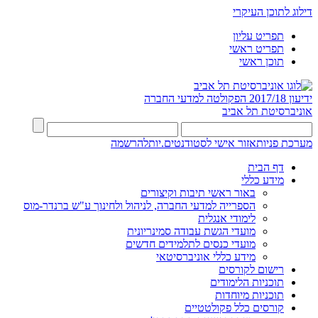
דילוג לתוכן העיקרי
תפריט עליון
תפריט ראשי
תוכן ראשי
ידיעון 2017/18
הפקולטה למדעי החברה
אוניברסיטת תל אביב
מערכת פניות
אזור אישי לסטודנטים.יות
להרשמה
דף הבית
מידע כללי
באור ראשי תיבות וקיצורים
הספרייה למדעי החברה, לניהול ולחינוך ע"ש ברנדר-מוס
לימודי אנגלית
מועדי הגשת עבודה סמינריונית
מועדי כנסים לתלמידים חדשים
מידע כללי אוניברסיטאי
רישום לקורסים
תוכניות הלימודים
תוכניות מיוחדות
קורסים כלל פקולטטיים