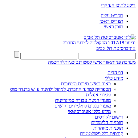
דילוג לתוכן העיקרי
תפריט עליון
תפריט ראשי
תוכן ראשי
ידיעון 2017/18
הפקולטה למדעי החברה
אוניברסיטת תל אביב
מערכת פניות
אזור אישי לסטודנטים.יות
להרשמה
דף הבית
מידע כללי
באור ראשי תיבות וקיצורים
הספרייה למדעי החברה, לניהול ולחינוך ע"ש ברנדר-מוס
לימודי אנגלית
מועדי הגשת עבודה סמינריונית
מועדי כנסים לתלמידים חדשים
מידע כללי אוניברסיטאי
רישום לקורסים
תוכניות הלימודים
תוכניות מיוחדות
קורסים כלל פקולטטיים