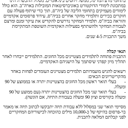
בתחומי מדע המדינה, ממשל ויחסים בינלאומיים. מסלול ההכשרה הינו
במתכונת לימודי הדוקטורט באוניברסיטאות המובילות בארה"ב. הוא כולל
לימודים מעמיקים בתחומי הליבה של ביה"ס, תוך כדי שיתוף פעולה עם
חוקרים בכירים ותלמידי מחקר אחרים בביה"ס, עידוד פרסומים אקדמיים
והוראה בביה"ס. תלמידי המחקר נדרשים להקדיש את עיקר זמנם ומרצם
לעבודת המחקר ולהשתתף בפעילות האקדמית השוטפת המתקיימת
בביה"ס.
משך התכנית 4-5 שנים.
תנאי קבלה
התכנית פתוחה לתלמידים מצטיינים מכל החוגים. התלמידים ייבחרו לאחר
תהליך מיון קפדני שיסתמך על הישגיהם האקדמיים.
רשאים להגיש מועמדותם תלמידים מצטיינים העומדים לפחות באחד
מהקריטריונים הבאים:
- בעלי תואר ראשון מכל החוגים בהצטיינות יתרה או בממוצע של 90
ומעלה.
- בעלי תואר שני מכל החוגים בהצטיינות יתרה (עם ממוצע של 90
ומעלה בקורסים וציון 90 ומעלה בעבודת התיזה, אם הוגשה).
מסיימי תואר שני במסלול ללא עבודת תיזה יתבקשו לכתוב תיזה או מאמר
בר-פרסום בהיקף של כ-10,000 מילים כהוכחה לכישוריהם המחקריים
לפני קבלתם המלאה לתכנית.