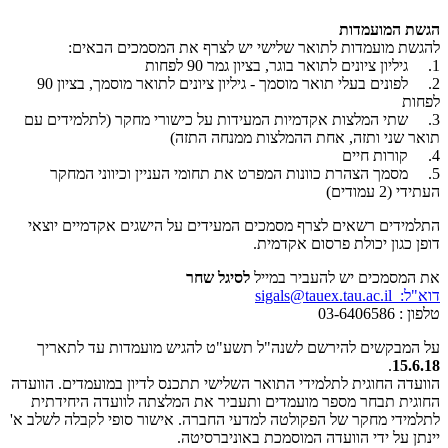
הגשת המועמדות
להגשת מועמדות לתואר שלישי יש לצרף את המסמכים הבאים:
1. גיליון ציונים לתואר בוגר, בציון גמר 90 לפחות
2. לפונים בעלי תואר מוסמך - גיליון ציונים לתואר מוסמך, בציון 90
לפחות
3. שתי המלצות אקדמיות המעידות על כישורי מחקר (לתלמידים עם
תואר שני ותזה, אחת ההמלצות ממנחה התזה)
4. קורות חיים
5. מסמך הצהרת כוונות המפרט את תחומי העניין וכיווני המחקר
העתידי (2 עמודים)
התלמידים רשאים לצרף מסמכים המעידים על הישגים אקדמיים יוצאי
דופן כגון יכולת פרסום אקדמית.
את המסמכים יש להעביר במייל
לסיגל שחר
דוא"ל: sigals@tauex.tau.ac.il
טלפון : 03-6406586
על המבקשים להירשם לשנה"ל תשע"ט להגיש מועמדות עד לתאריך
.
15.6.18
​הוועדה החוגית לתלמידי התואר השלישי תתכנס לדיון במועמדים. הוועדה
החוגית תבחר מספר מועמדים ותעביר את המלצתה לוועדה היחידתית
לתלמידי מחקר של הפקולטה למדעי החברה. אישור סופי לקבלה לשלב א'
יינתן על ידי הוועדה המוסמכת באוניברסיטה.