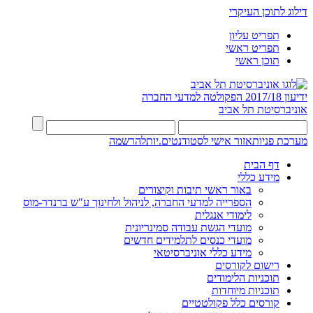
דילוג לתוכן העיקרי
תפריט עליון
תפריט ראשי
תוכן ראשי
ידיעון 2017/18
הפקולטה למדעי החברה
אוניברסיטת תל אביב
מערכת פניות
אזור אישי לסטודנטים.יות
להרשמה
דף הבית
מידע כללי
באור ראשי תיבות וקיצורים
הספרייה למדעי החברה, לניהול ולחינוך ע"ש ברנדר-מוס
לימודי אנגלית
מועדי הגשת עבודה סמינריונית
מועדי כנסים לתלמידים חדשים
מידע כללי אוניברסיטאי
רישום לקורסים
תוכניות הלימודים
תוכניות מיוחדות
קורסים כלל פקולטטיים