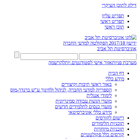
דילוג לתוכן העיקרי
תפריט עליון
תפריט ראשי
תוכן ראשי
ידיעון 2017/18
הפקולטה למדעי החברה
אוניברסיטת תל אביב
מערכת פניות
אזור אישי לסטודנטים.יות
להרשמה
דף הבית
מידע כללי
באור ראשי תיבות וקיצורים
הספרייה למדעי החברה, לניהול ולחינוך ע"ש ברנדר-מוס
לימודי אנגלית
מועדי הגשת עבודה סמינריונית
מועדי כנסים לתלמידים חדשים
מידע כללי אוניברסיטאי
רישום לקורסים
תוכניות הלימודים
תוכניות מיוחדות
קורסים כלל פקולטטיים