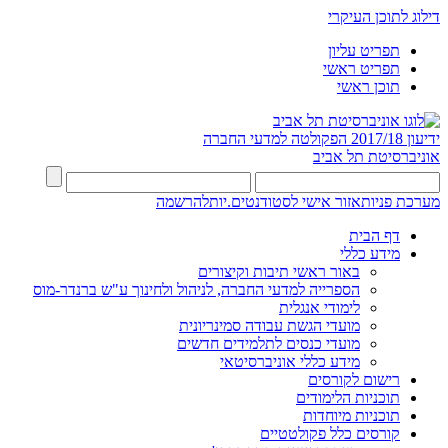
דילוג לתוכן העיקרי
תפריט עליון
תפריט ראשי
תוכן ראשי
ידיעון 2017/18
הפקולטה למדעי החברה
אוניברסיטת תל אביב
מערכת פניות
אזור אישי לסטודנטים.יות
להרשמה
דף הבית
מידע כללי
באור ראשי תיבות וקיצורים
הספרייה למדעי החברה, לניהול ולחינוך ע"ש ברנדר-מוס
לימודי אנגלית
מועדי הגשת עבודה סמינריונית
מועדי כנסים לתלמידים חדשים
מידע כללי אוניברסיטאי
רישום לקורסים
תוכניות הלימודים
תוכניות מיוחדות
קורסים כלל פקולטטיים